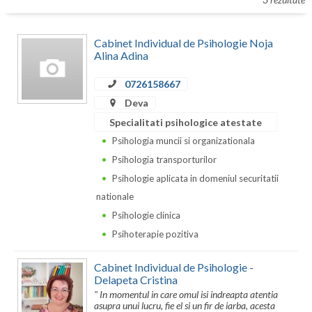
Botosani
Evenimente
Braila
Cabinet Individual de Psihologie Noja
Cabinet
Alina Adina
Brasov
0726158667
Membri
Bucuresti
Deva
Buzau
Specialitati psihologice atestate
Psihologia muncii si organizationala
Calarasi
Psihologia transporturilor
Caras-Severin
Psihologie aplicata in domeniul securitatii
nationale
Cluj
Psihologie clinica
Constanta
Psihoterapie pozitiva
Covasna
Cabinet Individual de Psihologie -
Delapeta Cristina
Dambovita
" In momentul in care omul isi indreapta atentia
asupra unui lucru, fie el si un fir de iarba, acesta