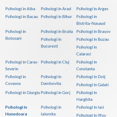
Psihoterapie - Interventie psihoterapeutica in ... (3)
Psihologi in Alba
Psihologi in Arad
Psihologi in Arges
Psihoterapie suportiva (3)
Psihologi in Bacau
Psihologi in Bihor
Psihologi in
Psihoterapie, asistenta si consultanta psihologica (2)
Bistrita-Nasaud
Psihoterapie- Interventie psihoterapeutica in b... (2)
Psihologi in
Psihologi in Braila
Psihologi in Brasov
Psihoterapie/ consiliere online (via skype) (1)
Botosani
Psihologi in
Psihologi in Buzau
Terapii de scurta durata (2)
Bucuresti
Psihologi in
Calarasi
Psihologi in Caras-
Psihologi in Cluj
Psihologi in
Severin
Constanta
Psihologi in
Psihologi in
Psihologi in Dolj
Covasna
Dambovita
Psihologi in Galati
Psihologi in Giurgiu
Psihologi in Gorj
Psihologi in
Harghita
Psihologi in
Psihologi in
Psihologi in Iasi
Hunedoara
Ialomita
Psihologi in Ilfov