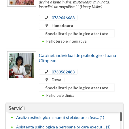
Dolj
devine o lume in sine, misterioasa, minunata,
incredibil de magnifica ! " (Henry Miller)
Galati
0739646663
Giurgiu
Hunedoara
Specialitati psihologice atestate
Gorj
Psihoterapie integrativa
Harghita
Cabinet individual de psihologie - Ioana
Hunedoara
Cîmpean
Ialomita
0730582483
Deva
Iasi
Specialitati psihologice atestate
Ilfov
Psihologie clinica
Maramures
Servicii
Mehedinti
Analiza psihologica a muncii si elaborarea fise... (1)
Asistenta psihologica a persoanelor care execut... (1)
Mures