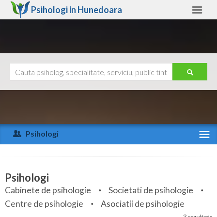
Psihologi in
Hunedoara
Hunedoara
Alte judete
Ajutor
Contact
Alba
Arad
Psihologi
Arges
Activitate recenta
Bacau
Specialitati
Psihologi
Bihor
Cabinete de psihologie
Societati de psihologie
Servicii
Centre de psihologie
Asociatii de psihologie
Bistrita-Nasaud
Articole
3 rezultate