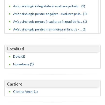
Aviz psihologic integritate si evaluare psiholo... (1)
Neamt
Aviz psihologic pentru angajare - evaluare psih... (1)
Olt
Aviz psihologic pentru incadrarea in grad de ha... (1)
Prahova
Aviz psihologic pentru mentinerea in functie - ... (1)
Salaj
Aviz psihologic pentru obtinere permis portarma... (1)
Aviz psihologic pentru obtinerea permisului de ... (1)
Satu-Mare
Localitati
Aviz psihologic pentru ocuparea postului de ins... (1)
Sibiu
Deva (2)
Aviz psihologic pentru scoala - evaluare psihol... (1)
Hunedoara (1)
Suceava
Aviz psihologic si evaluare clinica la cerere c... (1)
Teleorman
Aviz psihologic solicitat de instanta - evaluar... (1)
Timis
Cartiere
Avize psihologice necesare la angajare si menti... (1)
Consiliere psihologica (2)
Centrul Vechi (1)
Tulcea
Consiliere psihologica in vederea integrarii so... (1)
Valcea