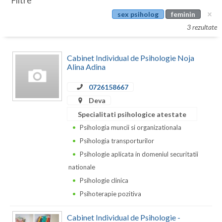
Filtre
Botosani
sex psiholog
feminin
Evenimente
Braila
3 rezultate
Cabinet
Brasov
Cabinet Individual de Psihologie Noja
Membri
Bucuresti
Alina Adina
Buzau
0726158667
Deva
Calarasi
Specialitati psihologice atestate
Caras-Severin
Psihologia muncii si organizationala
Psihologia transporturilor
Cluj
Psihologie aplicata in domeniul securitatii
Constanta
nationale
Psihologie clinica
Covasna
Psihoterapie pozitiva
Dambovita
Cabinet Individual de Psihologie -