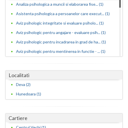
Analiza psihologica a muncii si elaborarea fise... (1)
Neamt
Asistenta psihologica a persoanelor care execut... (1)
Olt
Aviz psihologic integritate si evaluare psiholo... (1)
Aviz psihologic pentru angajare - evaluare psih... (1)
Prahova
Aviz psihologic pentru incadrarea in grad de ha... (1)
Salaj
Aviz psihologic pentru mentinerea in functie - ... (1)
Satu-Mare
Aviz psihologic pentru obtinere permis portarma... (1)
Sibiu
Aviz psihologic pentru obtinerea permisului de ... (1)
Localitati
Suceava
Aviz psihologic pentru ocuparea postului de ins... (1)
Deva (2)
Aviz psihologic pentru scoala - evaluare psihol... (1)
Teleorman
Hunedoara (1)
Aviz psihologic si evaluare clinica la cerere c... (1)
Timis
Aviz psihologic solicitat de instanta - evaluar... (1)
Tulcea
Cartiere
Avize psihologice necesare la angajare si menti... (1)
Valcea
Consiliere psihologica (2)
Centrul Vechi (1)