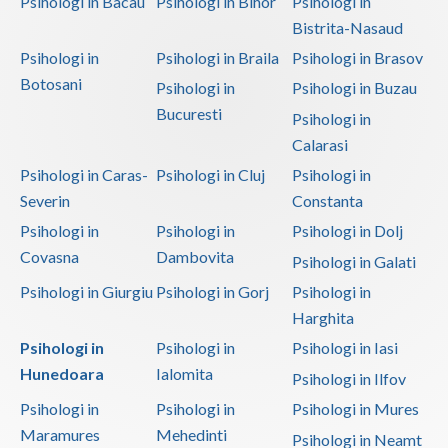
Psihologi in Bacau
Psihologi in Bihor
Psihologi in
Psihoterapie - Interventie psihoterapeutica in ... (1)
Bistrita-Nasaud
Psihologi in
Psihologi in Braila
Psihologi in Brasov
Psihoterapie - Interventie psihoterapeutica in ... (3)
Botosani
Psihologi in
Psihologi in Buzau
Psihoterapie suportiva (3)
Bucuresti
Psihologi in
Psihoterapie, asistenta si consultanta psihologica (2)
Calarasi
Psihoterapie- Interventie psihoterapeutica in b... (2)
Psihologi in Caras-
Psihologi in Cluj
Psihologi in
Psihoterapie/ consiliere online (via skype) (1)
Severin
Constanta
Terapii de scurta durata (2)
Psihologi in
Psihologi in
Psihologi in Dolj
Covasna
Dambovita
Psihologi in Galati
Psihologi in Giurgiu
Psihologi in Gorj
Psihologi in
Harghita
Psihologi in
Psihologi in
Psihologi in Iasi
Hunedoara
Ialomita
Psihologi in Ilfov
Psihologi in
Psihologi in
Psihologi in Mures
Maramures
Mehedinti
Psihologi in Neamt