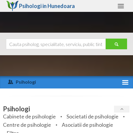
Psihologi in
Hunedoara
Hunedoara
Alte judete
Ajutor
Contact
Alba
Arad
Psihologi
Arges
Activitate recenta
Bacau
Specialitati
Psihologi
Bihor
Cabinete de psihologie
Societati de psihologie
Servicii
Centre de psihologie
Asociatii de psihologie
Bistrita-Nasaud
Articole