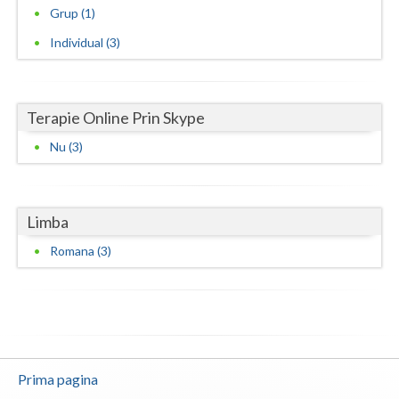
Examinari psihologice in vederea evaluarii star... (2)
Grup (1)
Examinari psihologice in vederea obtinerii cert... (1)
Individual (3)
Examinari psihologice in vederea obtinerii pens... (2)
Examinari psihologice in vederea prelungirii co... (2)
Terapie Online Prin Skype
Interventie psihoterapeutica in probleme de cuplu
(2)
Nu (3)
Interventie psihoterapeutica in teama de spatii... (3)
Interventie psihoterapeutica in trichotilomanie (1)
Limba
Interventie psihoterapeutica in tulburarea cont... (1)
Romana (3)
Interventie psihoterapeutica in tulburarea de s... (1)
Interventie psihoterapeutica in tulburarea dism... (2)
Interventie psihoterapeutica in tulburari ale c... (1)
Logoterapie in tulburarile de comunicare (2)
Prima pagina
Psihodiagnostic si evaluare clinica (1)