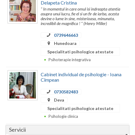
Dolj
Delapeta Cristina
" In momentul in care omul isi indreapta atentia
Galati
asupra unui lucru, fie el si un fir de iarba, acesta
devine o lume in sine, misterioasa, minunata,
incredibil de magnifica ! " (Henry Miller)
Giurgiu
0739646663
Gorj
Hunedoara
Harghita
Specialitati psihologice atestate
Psihoterapie integrativa
Hunedoara
Ialomita
Cabinet individual de psihologie - Ioana
Cîmpean
Iasi
0730582483
Ilfov
Deva
Specialitati psihologice atestate
Maramures
Psihologie clinica
Mehedinti
Servicii
Mures