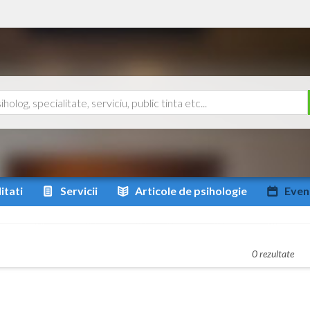
itati
Servicii
Articole
de psihologie
Even
0 rezultate