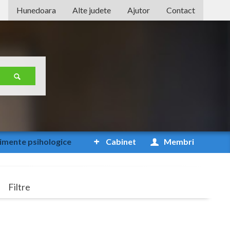
Hunedoara
Alte judete
Ajutor
Contact
Alba
Arad
Arges
Bacau
Bihor
Bistrita-Nasaud
imente
psihologice
Cabinet
Membri
Botosani
Braila
Filtre
Brasov
Bucuresti