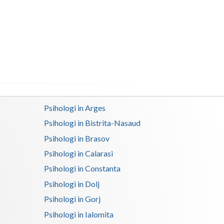
Buzau
Calarasi
Caras-Severin
Cluj
Constanta
Covasna
Psihologi in Arges
Psihologi in Bistrita-Nasaud
Dambovita
Psihologi in Brasov
Dolj
Psihologi in Calarasi
Galati
Psihologi in Constanta
Psihologi in Dolj
Giurgiu
Psihologi in Gorj
Gorj
Psihologi in Ialomita