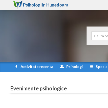
Psihologi in
Hunedoara
Activitate recenta
Psihologi
Special
Evenimente psihologice