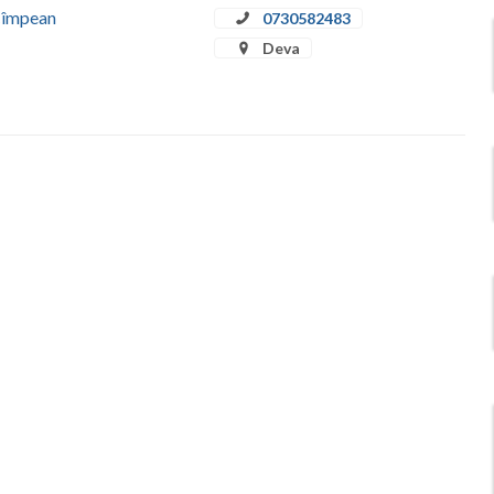
 Cîmpean
0730582483
Deva