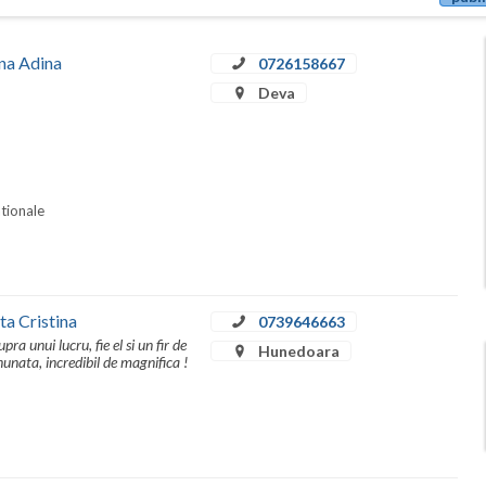
ina Adina
0726158667
Deva
ationale
ta Cristina
0739646663
ra unui lucru, fie el si un fir de
Hunedoara
nunata, incredibil de magnifica !