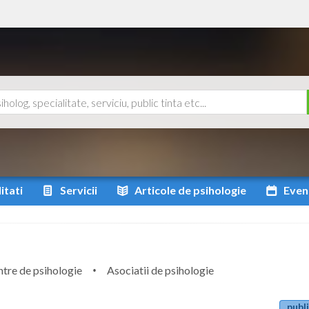
itati
Servicii
Articole
de psihologie
Even
tre de psihologie
Asociatii de psihologie
publi