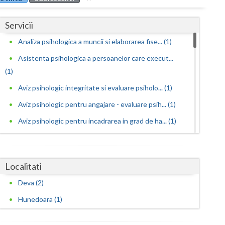
Buzau
Servicii
Calarasi
Analiza psihologica a muncii si elaborarea fise... (1)
Caras-Severin
Asistenta psihologica a persoanelor care execut...
Cluj
(1)
Constanta
Aviz psihologic integritate si evaluare psiholo... (1)
Aviz psihologic pentru angajare - evaluare psih... (1)
Covasna
Aviz psihologic pentru incadrarea in grad de ha... (1)
Dambovita
Aviz psihologic pentru mentinerea in functie - ... (1)
Dolj
Aviz psihologic pentru obtinere permis portarma...
Localitati
Galati
(1)
Deva (2)
Aviz psihologic pentru obtinerea permisului de ... (1)
Giurgiu
Hunedoara (1)
Aviz psihologic pentru ocuparea postului de ins...
Gorj
(1)