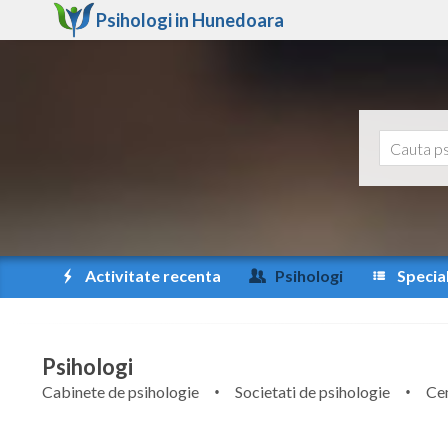
Psihologi in
Hunedoara
Activitate recenta
Psihologi
Special
Psihologi
Cabinete de psihologie
Societati de psihologie
Cen