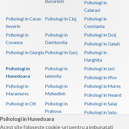
Bucuresti
Psihologi in
Calarasi
Psihologi in Caras-
Psihologi in Cluj
Psihologi in
Severin
Constanta
Psihologi in
Psihologi in
Psihologi in Dolj
Covasna
Dambovita
Psihologi in Galati
Psihologi in Giurgiu
Psihologi in Gorj
Psihologi in
Harghita
Psihologi in
Psihologi in
Psihologi in Iasi
Hunedoara
Ialomita
Psihologi in Ilfov
Psihologi in
Psihologi in
Psihologi in Mures
Maramures
Mehedinti
Psihologi in Neamt
Psihologi in Olt
Psihologi in
Psihologi in Salaj
Prahova
Psihologi in Satu-
Psihologi in Hunedoara
Mare
Acest site foloseste cookie-uri pentru a imbunatati
Psihologi in Sibiu
Psihologi in
Psihologi in