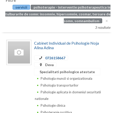
Filtre
Botosani
servicii
psihoterapie - interventie psihoterapeutica in
Evenimente
Braila
tulburarile de somn: insomnie, hipersomnie, cosmar, teroare de
Cabinet
somn, somnambulism
Brasov
3 rezultate
Membri
Bucuresti
Cabinet Individual de Psihologie Noja
Buzau
Alina Adina
Calarasi
0726158667
Caras-Severin
Deva
Specialitati psihologice atestate
Cluj
Psihologia muncii si organizationala
Constanta
Psihologia transporturilor
Psihologie aplicata in domeniul securitatii
Covasna
nationale
Dambovita
Psihologie clinica
Psihoterapie pozitiva