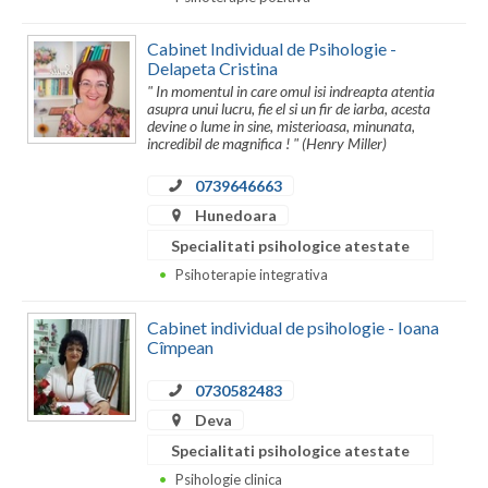
Dolj
Galati
Cabinet Individual de Psihologie -
Delapeta Cristina
Giurgiu
" In momentul in care omul isi indreapta atentia
asupra unui lucru, fie el si un fir de iarba, acesta
devine o lume in sine, misterioasa, minunata,
Gorj
incredibil de magnifica ! " (Henry Miller)
Harghita
0739646663
Hunedoara
Hunedoara
Specialitati psihologice atestate
Ialomita
Psihoterapie integrativa
Iasi
Cabinet individual de psihologie - Ioana
Cîmpean
Ilfov
0730582483
Maramures
Deva
Mehedinti
Specialitati psihologice atestate
Psihologie clinica
Mures