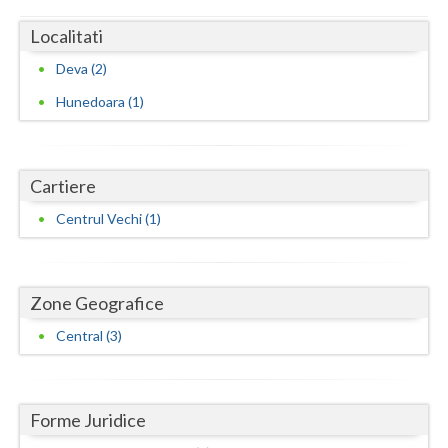
Localitati
Neamt
Deva (2)
Olt
Hunedoara (1)
Prahova
Salaj
Cartiere
Satu-Mare
Centrul Vechi (1)
Sibiu
Suceava
Zone Geografice
Teleorman
Central (3)
Timis
Tulcea
Forme Juridice
Valcea