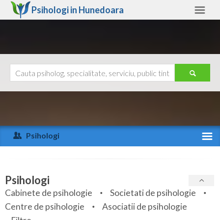
Psihologi in
Hunedoara
Hunedoara
Alte judete
Ajutor
Contact
Alba
Arad
Psihologi
Arges
Activitate recenta
Bacau
Specialitati
Psihologi
Bihor
Cabinete de psihologie
Societati de psihologie
Servicii
Centre de psihologie
Asociatii de psihologie
Bistrita-Nasaud
Articole