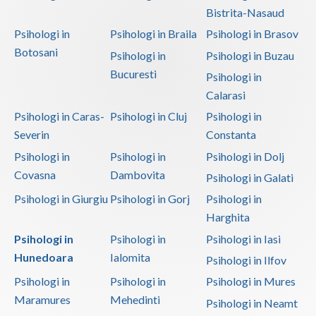
Bistrita-Nasaud
Psihologi in
Psihologi in Braila
Psihologi in Brasov
Botosani
Psihologi in
Psihologi in Buzau
Bucuresti
Psihologi in
Calarasi
Psihologi in Caras-
Psihologi in Cluj
Psihologi in
Severin
Constanta
Psihologi in
Psihologi in
Psihologi in Dolj
Covasna
Dambovita
Psihologi in Galati
Psihologi in Giurgiu
Psihologi in Gorj
Psihologi in
Harghita
Psihologi in
Psihologi in
Psihologi in Iasi
Hunedoara
Ialomita
Psihologi in Ilfov
Psihologi in
Psihologi in
Psihologi in Mures
Maramures
Mehedinti
Psihologi in Neamt