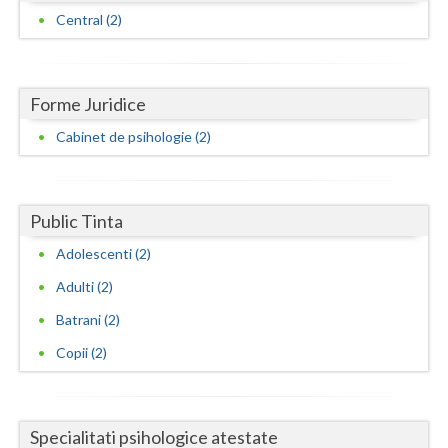
Central (2)
Neamt
Olt
Forme Juridice
Prahova
Cabinet de psihologie (2)
Salaj
Satu-Mare
Public Tinta
Sibiu
Adolescenti (2)
Suceava
Adulti (2)
Teleorman
Batrani (2)
Copii (2)
Timis
Tulcea
Specialitati psihologice atestate
Valcea