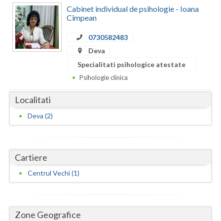
Dolj
Cabinet individual de psihologie - Ioana
Cîmpean
Galati
0730582483
Giurgiu
Deva
Gorj
Specialitati psihologice atestate
Psihologie clinica
Harghita
Localitati
Hunedoara
Deva (2)
Ialomita
Iasi
Cartiere
Ilfov
Centrul Vechi (1)
Maramures
Mehedinti
Zone Geografice
Mures