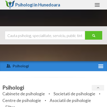
Psihologi in
Hunedoara
Hunedoara
Alte judete
Ajutor
Contact
Alba
Arad
Psihologi
Arges
Activitate recenta
Bacau
Specialitati
Psihologi
Bihor
Cabinete de psihologie
Societati de psihologie
Servicii
Centre de psihologie
Asociatii de psihologie
Bistrita-Nasaud
Articole