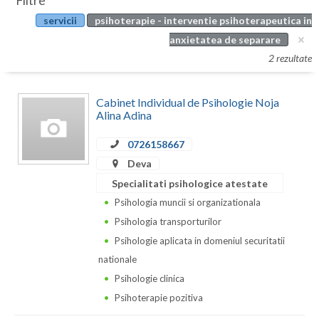
Filtre
Botosani
servicii
psihoterapie - interventie psihoterapeutica in
Evenimente
Braila
anxietatea de separare
Cabinet
2 rezultate
Brasov
Membri
Bucuresti
Cabinet Individual de Psihologie Noja
Alina Adina
Buzau
0726158667
Calarasi
Deva
Caras-Severin
Specialitati psihologice atestate
Psihologia muncii si organizationala
Cluj
Psihologia transporturilor
Constanta
Psihologie aplicata in domeniul securitatii
nationale
Covasna
Psihologie clinica
Dambovita
Psihoterapie pozitiva