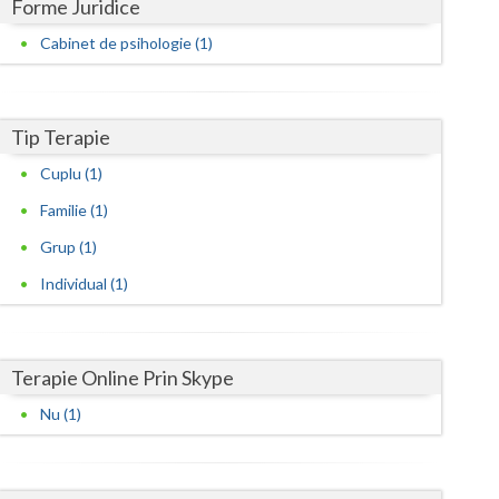
Harghita
Forme Juridice
Cabinet de psihologie (1)
Hunedoara
Ialomita
Tip Terapie
Iasi
Cuplu (1)
Ilfov
Familie (1)
Maramures
Grup (1)
Mehedinti
Individual (1)
Mures
Neamt
Terapie Online Prin Skype
Olt
Nu (1)
Prahova
Salaj