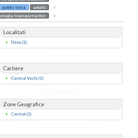
Buzau
public tinta
adulti
ologia transporturilor
Calarasi
Caras-Severin
Localitati
Cluj
Deva (1)
Constanta
Covasna
Cartiere
Dambovita
Centrul Vechi (1)
Dolj
Galati
Zone Geografice
Central (1)
Giurgiu
Gorj