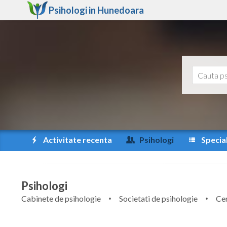
Psihologi in
Hunedoara
Activitate recenta
Psihologi
Special
Psihologi
Cabinete de psihologie
Societati de psihologie
Cen