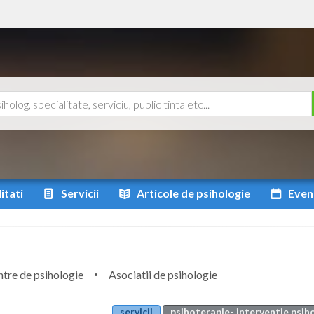
itati
Servicii
Articole
de psihologie
Even
tre de psihologie
Asociatii de psihologie
servicii
psihoterapie- interventie psih