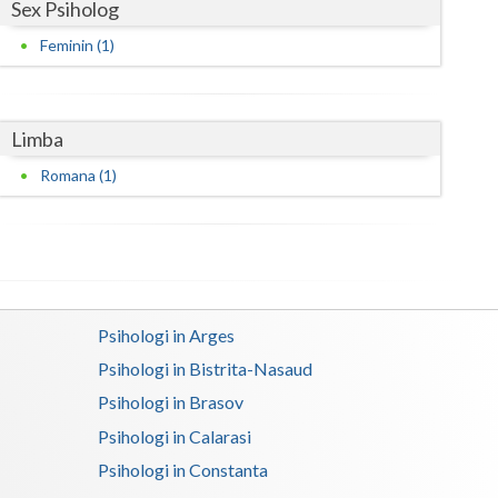
Sex Psiholog
Satu-Mare
Feminin (1)
Sibiu
Suceava
Limba
Teleorman
Romana (1)
Timis
Tulcea
Valcea
Psihologi in Arges
Vaslui
Psihologi in Bistrita-Nasaud
Vrancea
Psihologi in Brasov
Psihologi in Calarasi
Psihologi in Constanta