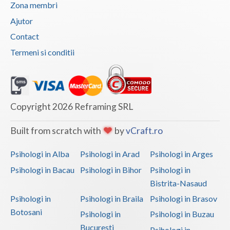
Zona membri
Ajutor
Contact
Termeni si conditii
Copyright 2026 Reframing SRL
Built from scratch with
by
vCraft.ro
Psihologi in Alba
Psihologi in Arad
Psihologi in Arges
Psihologi in Bacau
Psihologi in Bihor
Psihologi in
Bistrita-Nasaud
Psihologi in
Psihologi in Braila
Psihologi in Brasov
Botosani
Psihologi in
Psihologi in Buzau
Bucuresti
Psihologi in