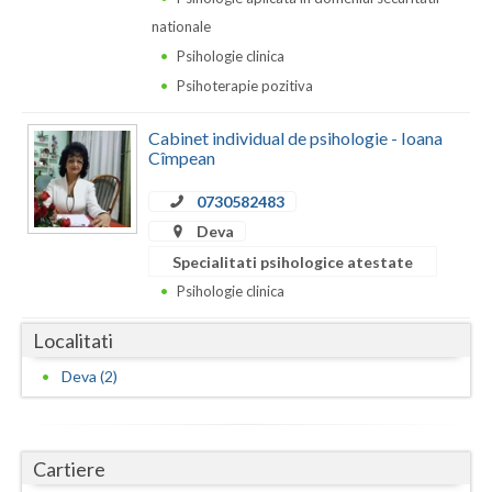
Dolj
nationale
Galati
Psihologie clinica
Psihoterapie pozitiva
Giurgiu
Gorj
Cabinet individual de psihologie - Ioana
Cîmpean
Harghita
0730582483
Hunedoara
Deva
Specialitati psihologice atestate
Ialomita
Psihologie clinica
Iasi
Localitati
Ilfov
Deva (2)
Maramures
Mehedinti
Cartiere
Mures