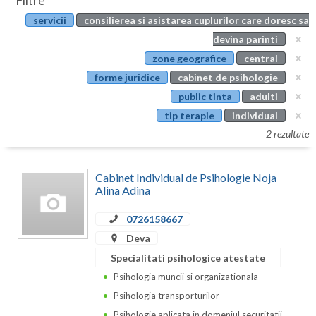
Filtre
Botosani
servicii
consilierea si asistarea cuplurilor care doresc sa
Evenimente
Braila
devina parinti
Cabinet
zone geografice
central
Brasov
forme juridice
cabinet de psihologie
Membri
Bucuresti
public tinta
adulti
tip terapie
individual
Buzau
2 rezultate
Calarasi
Cabinet Individual de Psihologie Noja
Caras-Severin
Alina Adina
Cluj
0726158667
Constanta
Deva
Specialitati psihologice atestate
Covasna
Psihologia muncii si organizationala
Dambovita
Psihologia transporturilor
Psihologie aplicata in domeniul securitatii