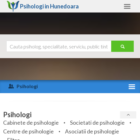
Psihologi in
Hunedoara
Hunedoara
Alte judete
Ajutor
Contact
Alba
Arad
Psihologi
Arges
Activitate recenta
Bacau
Specialitati
Psihologi
Bihor
Cabinete de psihologie
Societati de psihologie
Servicii
Centre de psihologie
Asociatii de psihologie
Bistrita-Nasaud
Articole