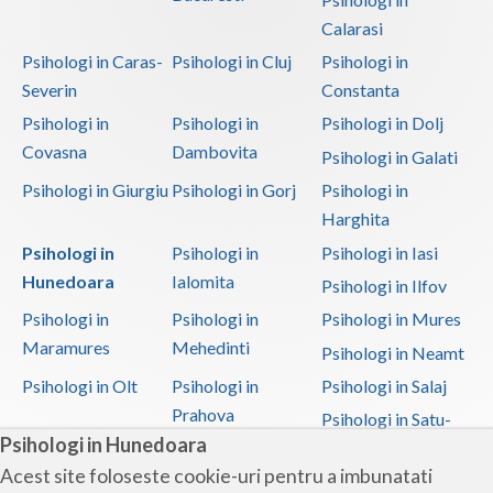
Calarasi
Psihologi in Caras-
Psihologi in Cluj
Psihologi in
Severin
Constanta
Psihologi in
Psihologi in
Psihologi in Dolj
Covasna
Dambovita
Psihologi in Galati
Psihologi in Giurgiu
Psihologi in Gorj
Psihologi in
Harghita
Psihologi in
Psihologi in
Psihologi in Iasi
Hunedoara
Ialomita
Psihologi in Ilfov
Psihologi in
Psihologi in
Psihologi in Mures
Maramures
Mehedinti
Psihologi in Neamt
Psihologi in Olt
Psihologi in
Psihologi in Salaj
Prahova
Psihologi in Satu-
Psihologi in Hunedoara
Mare
Acest site foloseste cookie-uri pentru a imbunatati
Psihologi in Sibiu
Psihologi in
Psihologi in