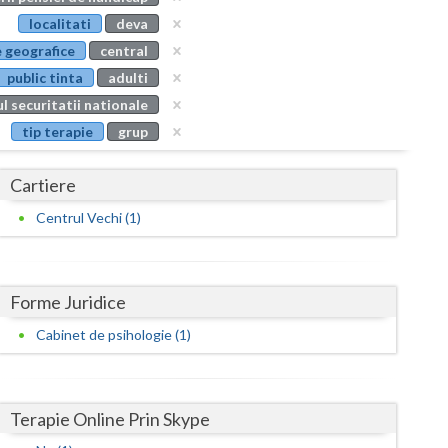
Buzau
localitati
deva
 geografice
central
Calarasi
public tinta
adulti
Caras-Severin
l securitatii nationale
tip terapie
grup
Cluj
Constanta
Cartiere
Covasna
Centrul Vechi (1)
Dambovita
Dolj
Forme Juridice
Galati
Cabinet de psihologie (1)
Giurgiu
Gorj
Terapie Online Prin Skype