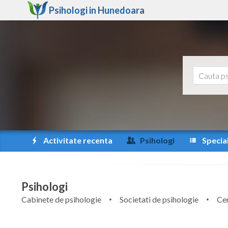
Psihologi in
Hunedoara
Activitate recenta
Psihologi
Special
Psihologi
Cabinete de psihologie
Societati de psihologie
Cen