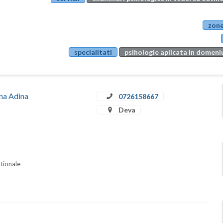
zone
specialitati
psihologie aplicata in domeniu
ina Adina
0726158667
Deva
ationale