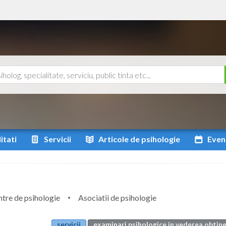
itati
Servicii
Articole
de psihologie
Even
tre de psihologie
Asociatii de psihologie
servicii
examinari psihologice in vederea obtine