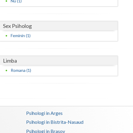
Nu (1)
Harghita
Hunedoara
Ialomita
Sex Psiholog
Feminin (1)
Iasi
Ilfov
Limba
Maramures
Romana (1)
Mehedinti
Mures
Neamt
Olt
Psihologi in Arges
Prahova
Psihologi in Bistrita-Nasaud
Psihologi in Brasov
Salaj