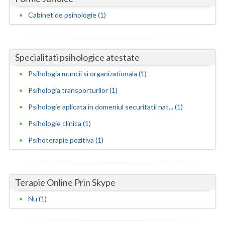
Cabinet de psihologie (1)
Neamt
Olt
Specialitati psihologice atestate
Prahova
Psihologia muncii si organizationala (1)
Salaj
Psihologia transporturilor (1)
Satu-Mare
Psihologie aplicata in domeniul securitatii nat... (1)
Sibiu
Psihologie clinica (1)
Suceava
Psihoterapie pozitiva (1)
Teleorman
Timis
Terapie Online Prin Skype
Nu (1)
Tulcea
Valcea