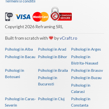
Termeni si conditii
Copyright 2026 Reframing SRL
Built from scratch with
by
vCraft.ro
Psihologi in Alba
Psihologi in Arad
Psihologi in Arges
Psihologi in Bacau
Psihologi in Bihor
Psihologi in
Bistrita-Nasaud
Psihologi in
Psihologi in Braila
Psihologi in Brasov
Botosani
Psihologi in
Psihologi in Buzau
Bucuresti
Psihologi in
Calarasi
Psihologi in Caras-
Psihologi in Cluj
Psihologi in
Severin
Constanta