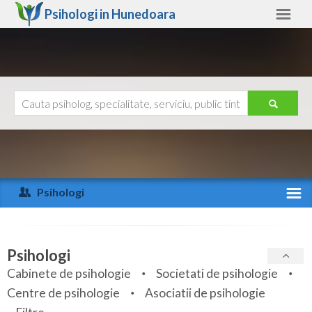
Psihologi in
Hunedoara
Hunedoara
Alte judete
Ajutor
Contact
Alba
Arad
Psihologi
Arges
Activitate recenta
Bacau
Specialitati
Psihologi
Bihor
Cabinete de psihologie
Societati de psihologie
Servicii
Centre de psihologie
Asociatii de psihologie
Bistrita-Nasaud
Articole