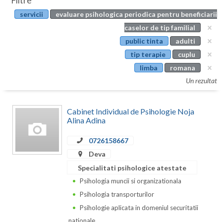
Filtre
Botosani
servicii
evaluare psihologica periodica pentru beneficiarii
Evenimente
Braila
caselor de tip familial
Cabinet
public tinta
adulti
Brasov
tip terapie
cuplu
Membri
Bucuresti
limba
romana
Un rezultat
Buzau
Calarasi
Cabinet Individual de Psihologie Noja
Alina Adina
Caras-Severin
0726158667
Cluj
Deva
Constanta
Specialitati psihologice atestate
Psihologia muncii si organizationala
Covasna
Psihologia transporturilor
Dambovita
Psihologie aplicata in domeniul securitatii
nationale