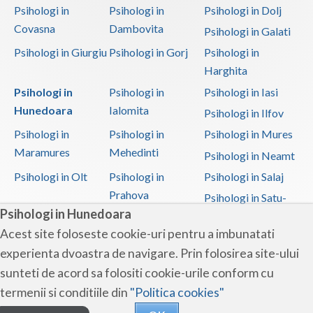
Psihologi in
Psihologi in
Psihologi in Dolj
Covasna
Dambovita
Psihologi in Galati
Psihologi in Giurgiu
Psihologi in Gorj
Psihologi in
Harghita
Psihologi in
Psihologi in
Psihologi in Iasi
Hunedoara
Ialomita
Psihologi in Ilfov
Psihologi in
Psihologi in
Psihologi in Mures
Maramures
Mehedinti
Psihologi in Neamt
Psihologi in Olt
Psihologi in
Psihologi in Salaj
Prahova
Psihologi in Satu-
Psihologi in Hunedoara
Mare
Acest site foloseste cookie-uri pentru a imbunatati
Psihologi in Sibiu
Psihologi in
Psihologi in
experienta dvoastra de navigare. Prin folosirea site-ului
Suceava
Teleorman
sunteti de acord sa folositi cookie-urile conform cu
Psihologi in Timis
Psihologi in Tulcea
Psihologi in Valcea
termenii si conditiile din
"Politica cookies"
Psihologi in Vaslui
Psihologi in