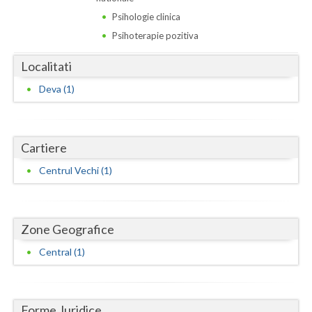
Dolj
Psihologie clinica
Galati
Psihoterapie pozitiva
Giurgiu
Localitati
Gorj
Deva (1)
Harghita
Hunedoara
Cartiere
Ialomita
Centrul Vechi (1)
Iasi
Ilfov
Zone Geografice
Central (1)
Maramures
Mehedinti
Forme Juridice
Mures