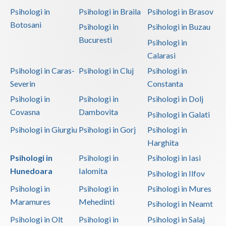
Psihologi in
Psihologi in Braila
Psihologi in Brasov
Botosani
Psihologi in
Psihologi in Buzau
Bucuresti
Psihologi in
Calarasi
Psihologi in Caras-
Psihologi in Cluj
Psihologi in
Severin
Constanta
Psihologi in
Psihologi in
Psihologi in Dolj
Covasna
Dambovita
Psihologi in Galati
Psihologi in Giurgiu
Psihologi in Gorj
Psihologi in
Harghita
Psihologi in
Psihologi in
Psihologi in Iasi
Hunedoara
Ialomita
Psihologi in Ilfov
Psihologi in
Psihologi in
Psihologi in Mures
Maramures
Mehedinti
Psihologi in Neamt
Psihologi in Olt
Psihologi in
Psihologi in Salaj