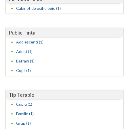
Cabinet de psihologie (1)
Neamt
Olt
Public Tinta
Prahova
Adolescenti (1)
Salaj
Adulti (1)
Satu-Mare
Batrani (1)
Sibiu
Copii (1)
Suceava
Teleorman
Tip Terapie
Timis
Cuplu (1)
Familie (1)
Tulcea
Grup (1)
Valcea