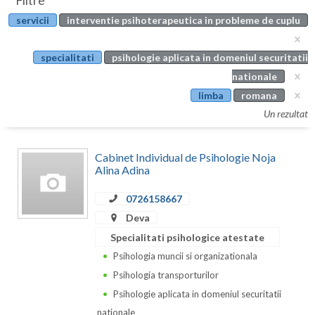
Filtre
Botosani
servicii
interventie psihoterapeutica in probleme de cuplu
Evenimente
Braila
Cabinet
specialitati
psihologie aplicata in domeniul securitatii
Brasov
nationale
Membri
Bucuresti
limba
romana
Un rezultat
Buzau
Calarasi
Cabinet Individual de Psihologie Noja
Alina Adina
Caras-Severin
0726158667
Cluj
Deva
Constanta
Specialitati psihologice atestate
Psihologia muncii si organizationala
Covasna
Psihologia transporturilor
Dambovita
Psihologie aplicata in domeniul securitatii
nationale