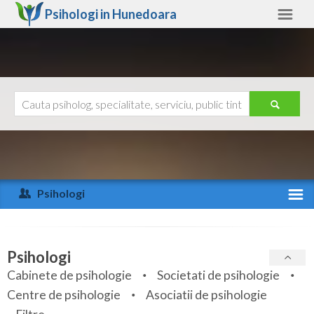
Psihologi in
Hunedoara
Hunedoara
Alte judete
Ajutor
Contact
Alba
Arad
Psihologi
Arges
Activitate recenta
Bacau
Specialitati
Psihologi
Bihor
Cabinete de psihologie
Societati de psihologie
Servicii
Centre de psihologie
Asociatii de psihologie
Bistrita-Nasaud
Articole