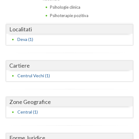
Dolj
Psihologie clinica
Galati
Psihoterapie pozitiva
Giurgiu
Localitati
Gorj
Deva (1)
Harghita
Hunedoara
Cartiere
Centrul Vechi (1)
Ialomita
Iasi
Ilfov
Zone Geografice
Central (1)
Maramures
Mehedinti
Forme Juridice
Mures