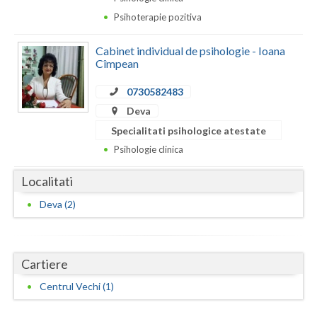
Dolj
Psihoterapie pozitiva
Galati
Cabinet individual de psihologie - Ioana
Giurgiu
Cîmpean
Gorj
0730582483
Deva
Harghita
Specialitati psihologice atestate
Hunedoara
Psihologie clinica
Ialomita
Localitati
Iasi
Deva (2)
Ilfov
Maramures
Cartiere
Mehedinti
Centrul Vechi (1)
Mures