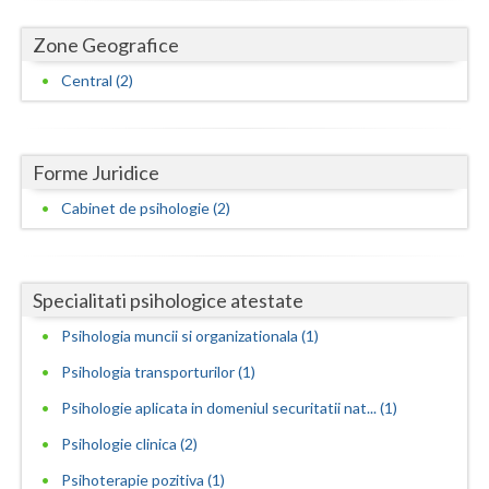
Neamt
Zone Geografice
Central (2)
Olt
Prahova
Salaj
Forme Juridice
Cabinet de psihologie (2)
Satu-Mare
Sibiu
Specialitati psihologice atestate
Suceava
Psihologia muncii si organizationala (1)
Teleorman
Psihologia transporturilor (1)
Timis
Psihologie aplicata in domeniul securitatii nat... (1)
Tulcea
Psihologie clinica (2)
Valcea
Psihoterapie pozitiva (1)