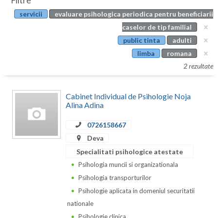
Filtre
Botosani
servicii
evaluare psihologica periodica pentru beneficiarii
Evenimente
Braila
caselor de tip familial
Cabinet
public tinta
adulti
Brasov
limba
romana
Membri
Bucuresti
2 rezultate
Buzau
Cabinet Individual de Psihologie Noja
Calarasi
Alina Adina
Caras-Severin
0726158667
Deva
Cluj
Specialitati psihologice atestate
Constanta
Psihologia muncii si organizationala
Psihologia transporturilor
Covasna
Psihologie aplicata in domeniul securitatii
Dambovita
nationale
Psihologie clinica