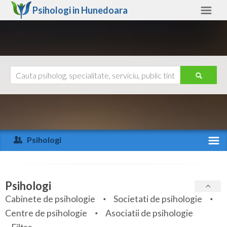
Psihologi in
Hunedoara
Hunedoara
Alte judete
Ajutor
Contact
Alba
Arad
Psihologi
Arges
Activitate recenta
Bacau
Specialitati
Psihologi
Bihor
Cabinete de psihologie
Societati de psihologie
Servicii
Centre de psihologie
Asociatii de psihologie
Bistrita-Nasaud
Articole