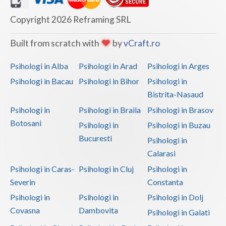
Copyright 2026 Reframing SRL
Built from scratch with
by
vCraft.ro
Psihologi in Alba
Psihologi in Arad
Psihologi in Arges
Psihologi in Bacau
Psihologi in Bihor
Psihologi in
Bistrita-Nasaud
Psihologi in
Psihologi in Braila
Psihologi in Brasov
Botosani
Psihologi in
Psihologi in Buzau
Bucuresti
Psihologi in
Calarasi
Psihologi in Caras-
Psihologi in Cluj
Psihologi in
Severin
Constanta
Psihologi in
Psihologi in
Psihologi in Dolj
Covasna
Dambovita
Psihologi in Galati