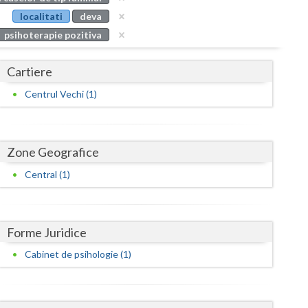
Buzau
localitati
deva
psihoterapie pozitiva
Calarasi
Caras-Severin
Cartiere
Cluj
Centrul Vechi (1)
Constanta
Covasna
Zone Geografice
Dambovita
Central (1)
Dolj
Galati
Forme Juridice
Cabinet de psihologie (1)
Giurgiu
Gorj