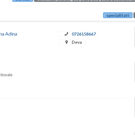
specialitati
ina Adina
0726158667
Deva
ationale