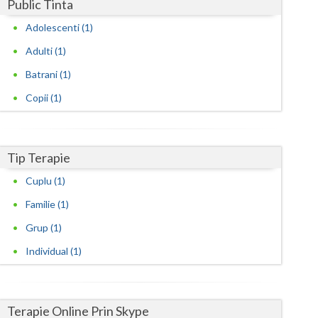
Harghita
Public Tinta
Adolescenti (1)
Hunedoara
Adulti (1)
Ialomita
Batrani (1)
Iasi
Copii (1)
Ilfov
Maramures
Tip Terapie
Mehedinti
Cuplu (1)
Mures
Familie (1)
Grup (1)
Neamt
Individual (1)
Olt
Prahova
Terapie Online Prin Skype
Salaj