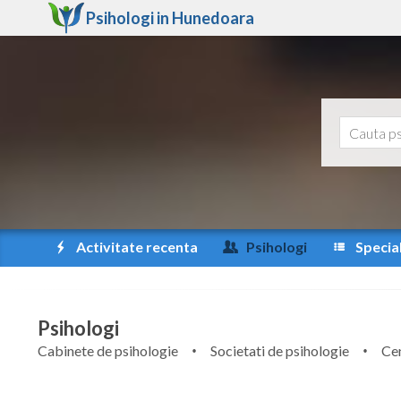
Psihologi in
Hunedoara
Activitate recenta
Psihologi
Special
Psihologi
Cabinete de psihologie
Societati de psihologie
Cen