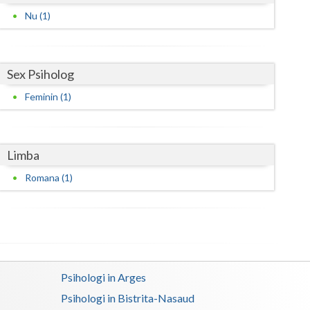
Nu (1)
Satu-Mare
Sibiu
Sex Psiholog
Suceava
Feminin (1)
Teleorman
Timis
Limba
Tulcea
Romana (1)
Valcea
Vaslui
Vrancea
Psihologi in Arges
Psihologi in Bistrita-Nasaud