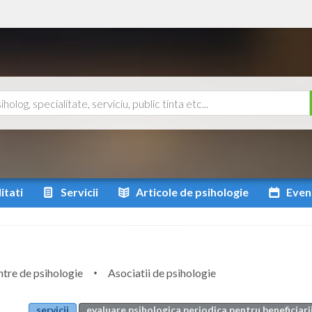
itati
Servicii
Articole
de psihologie
Even
tre de psihologie
Asociatii de psihologie
servicii
evaluare psihologica periodica pentru beneficiarii