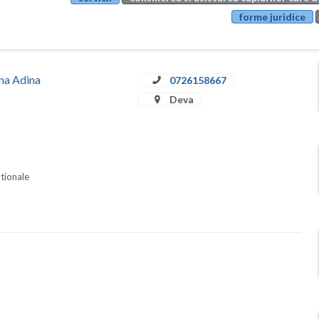
forme juridice
ina Adina
0726158667
Deva
ationale