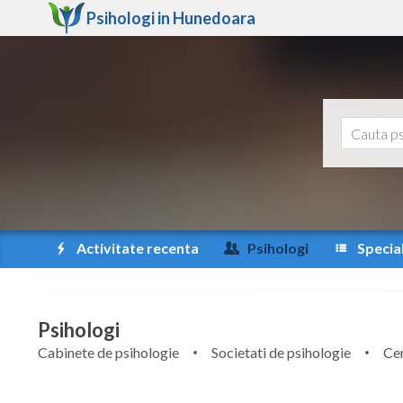
Psihologi in
Hunedoara
Activitate recenta
Psihologi
Special
Psihologi
Cabinete de psihologie
Societati de psihologie
Cen