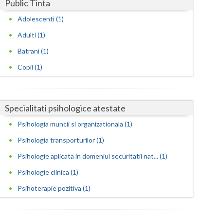
Harghita
Public Tinta
Adolescenti (1)
Hunedoara
Adulti (1)
Ialomita
Batrani (1)
Iasi
Copii (1)
Ilfov
Maramures
Specialitati psihologice atestate
Mehedinti
Psihologia muncii si organizationala (1)
Mures
Psihologia transporturilor (1)
Psihologie aplicata in domeniul securitatii nat... (1)
Neamt
Psihologie clinica (1)
Olt
Psihoterapie pozitiva (1)
Prahova
Salaj