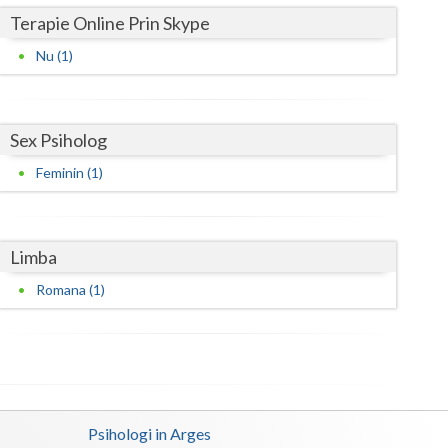
Terapie Online Prin Skype
Satu-Mare
Nu (1)
Sibiu
Suceava
Sex Psiholog
Teleorman
Feminin (1)
Timis
Tulcea
Limba
Valcea
Romana (1)
Vaslui
Vrancea
Psihologi in Arges