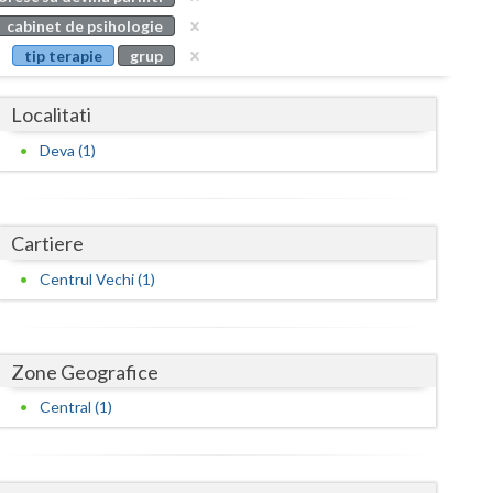
Buzau
cabinet de psihologie
tip terapie
grup
Calarasi
Caras-Severin
Localitati
Cluj
Deva (1)
Constanta
Covasna
Cartiere
Dambovita
Centrul Vechi (1)
Dolj
Galati
Zone Geografice
Central (1)
Giurgiu
Gorj