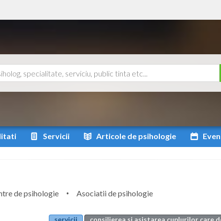
itati
Servicii
Articole
de psihologie
Even
tre de psihologie
Asociatii de psihologie
servicii
consilierea si asistarea cuplurilor care 