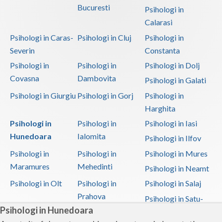
Bucuresti
Psihologi in
Calarasi
Psihologi in Caras-
Psihologi in Cluj
Psihologi in
Severin
Constanta
Psihologi in
Psihologi in
Psihologi in Dolj
Covasna
Dambovita
Psihologi in Galati
Psihologi in Giurgiu
Psihologi in Gorj
Psihologi in
Harghita
Psihologi in
Psihologi in
Psihologi in Iasi
Hunedoara
Ialomita
Psihologi in Ilfov
Psihologi in
Psihologi in
Psihologi in Mures
Maramures
Mehedinti
Psihologi in Neamt
Psihologi in Olt
Psihologi in
Psihologi in Salaj
Prahova
Psihologi in Satu-
Psihologi in Hunedoara
Mare