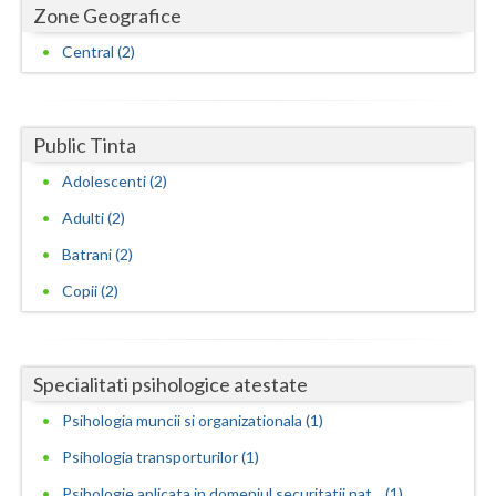
Zone Geografice
Neamt
Central (2)
Olt
Prahova
Public Tinta
Salaj
Adolescenti (2)
Satu-Mare
Adulti (2)
Batrani (2)
Sibiu
Copii (2)
Suceava
Teleorman
Specialitati psihologice atestate
Timis
Psihologia muncii si organizationala (1)
Tulcea
Psihologia transporturilor (1)
Valcea
Psihologie aplicata in domeniul securitatii nat... (1)