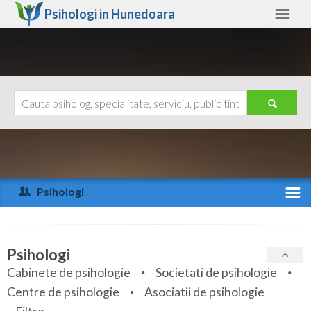
Psihologi in
Hunedoara
Hunedoara
Alte judete
Ajutor
Contact
Alba
Arad
Psihologi
Arges
Activitate recenta
Bacau
Specialitati
Psihologi
Bihor
Cabinete de psihologie
Societati de psihologie
Servicii
Centre de psihologie
Asociatii de psihologie
Bistrita-Nasaud
Articole