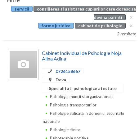
Filtre
Botosani
servicii
consilierea si asistarea cuplurilor care doresc sa
Evenimente
Braila
devina parinti
Cabinet
forme juridice
cabinet de psihologie
Brasov
2 rezultate
Membri
Bucuresti
Cabinet Individual de Psihologie Noja
Buzau
Alina Adina
Calarasi
0726158667
Caras-Severin
Deva
Specialitati psihologice atestate
Cluj
Psihologia muncii si organizationala
Constanta
Psihologia transporturilor
Psihologie aplicata in domeniul securitatii
Covasna
nationale
Dambovita
Psihologie clinica
Psihoterapie pozitiva