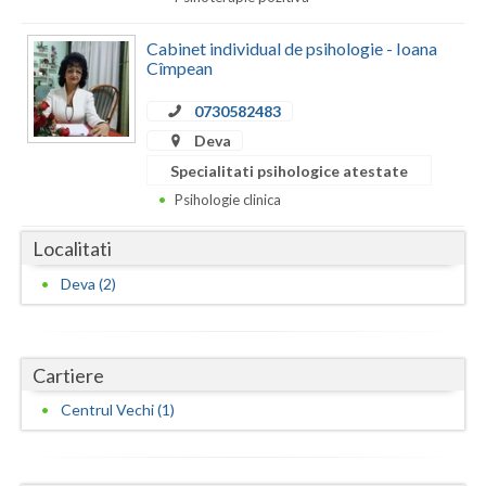
Dolj
Galati
Cabinet individual de psihologie - Ioana
Cîmpean
Giurgiu
0730582483
Gorj
Deva
Specialitati psihologice atestate
Harghita
Psihologie clinica
Hunedoara
Localitati
Ialomita
Deva (2)
Iasi
Ilfov
Cartiere
Maramures
Centrul Vechi (1)
Mehedinti
Mures