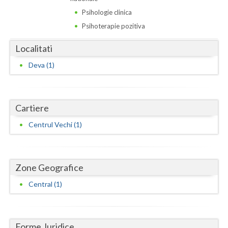
Dolj
Psihologie clinica
Galati
Psihoterapie pozitiva
Giurgiu
Localitati
Gorj
Deva (1)
Harghita
Hunedoara
Cartiere
Ialomita
Centrul Vechi (1)
Iasi
Ilfov
Zone Geografice
Central (1)
Maramures
Mehedinti
Forme Juridice
Mures