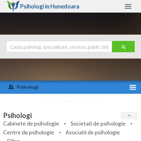
Psihologi in
Hunedoara
Hunedoara
Alte judete
Ajutor
Contact
Alba
Arad
Psihologi
Arges
Activitate recenta
Bacau
Specialitati
Psihologi
Bihor
Cabinete de psihologie
Societati de psihologie
Servicii
Centre de psihologie
Asociatii de psihologie
Bistrita-Nasaud
Articole