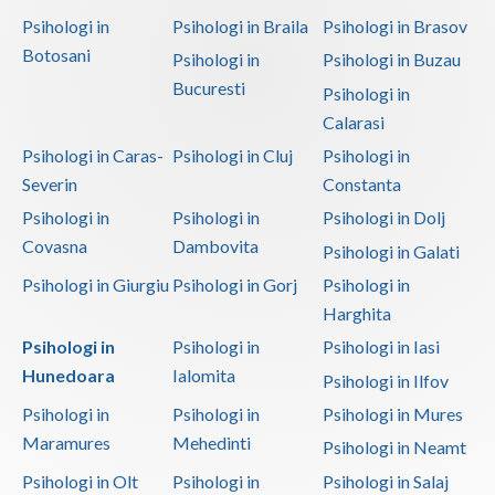
Psihologi in
Psihologi in Braila
Psihologi in Brasov
Botosani
Psihologi in
Psihologi in Buzau
Bucuresti
Psihologi in
Calarasi
Psihologi in Caras-
Psihologi in Cluj
Psihologi in
Severin
Constanta
Psihologi in
Psihologi in
Psihologi in Dolj
Covasna
Dambovita
Psihologi in Galati
Psihologi in Giurgiu
Psihologi in Gorj
Psihologi in
Harghita
Psihologi in
Psihologi in
Psihologi in Iasi
Hunedoara
Ialomita
Psihologi in Ilfov
Psihologi in
Psihologi in
Psihologi in Mures
Maramures
Mehedinti
Psihologi in Neamt
Psihologi in Olt
Psihologi in
Psihologi in Salaj