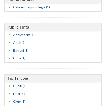
Cabinet de psihologie (1)
Neamt
Olt
Public Tinta
Prahova
Adolescenti (1)
Salaj
Adulti (1)
Satu-Mare
Batrani (1)
Sibiu
Copii (1)
Suceava
Teleorman
Tip Terapie
Timis
Cuplu (1)
Familie (1)
Tulcea
Grup (1)
Valcea