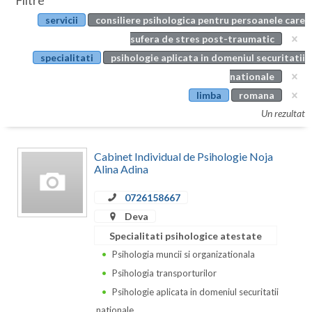
Filtre
Botosani
servicii
consiliere psihologica pentru persoanele care
Evenimente
Braila
sufera de stres post-traumatic
Cabinet
specialitati
psihologie aplicata in domeniul securitatii
Brasov
nationale
Membri
Bucuresti
limba
romana
Un rezultat
Buzau
Calarasi
Cabinet Individual de Psihologie Noja
Alina Adina
Caras-Severin
0726158667
Cluj
Deva
Constanta
Specialitati psihologice atestate
Psihologia muncii si organizationala
Covasna
Psihologia transporturilor
Dambovita
Psihologie aplicata in domeniul securitatii
nationale