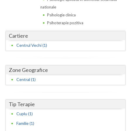
Dolj
nationale
Galati
Psihologie clinica
Psihoterapie pozitiva
Giurgiu
Cartiere
Gorj
Centrul Vechi (1)
Harghita
Hunedoara
Zone Geografice
Ialomita
Central (1)
Iasi
Ilfov
Tip Terapie
Maramures
Cuplu (1)
Mehedinti
Familie (1)
Mures