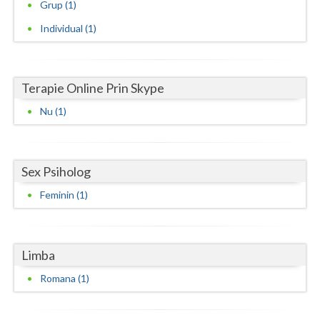
Grup (1)
Neamt
Individual (1)
Olt
Prahova
Terapie Online Prin Skype
Salaj
Nu (1)
Satu-Mare
Sibiu
Sex Psiholog
Feminin (1)
Suceava
Teleorman
Limba
Timis
Romana (1)
Tulcea
Valcea