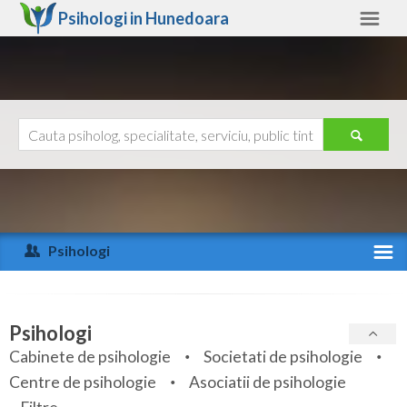
Psihologi in
Hunedoara
Hunedoara
Alte judete
Ajutor
Contact
Alba
Arad
Psihologi
Arges
Activitate recenta
Bacau
Specialitati
Psihologi
Bihor
Cabinete de psihologie
Societati de psihologie
Servicii
Centre de psihologie
Asociatii de psihologie
Bistrita-Nasaud
Articole