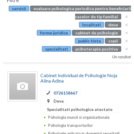
Filtre
Botosani
servicii
evaluare psihologica periodica pentru beneficiarii
Evenimente
Braila
caselor de tip familial
Cabinet
localitati
deva
Brasov
forme juridice
cabinet de psihologie
Membri
Bucuresti
public tinta
copii
specialitati
psihoterapie pozitiva
Buzau
Un rezultat
Calarasi
Cabinet Individual de Psihologie Noja
Caras-Severin
Alina Adina
Cluj
0726158667
Constanta
Deva
Specialitati psihologice atestate
Covasna
Psihologia muncii si organizationala
Dambovita
Psihologia transporturilor
Psihologie aplicata in domeniul securitatii