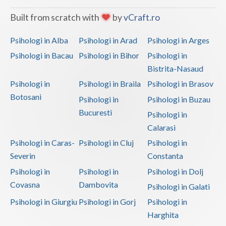
Built from scratch with
by
vCraft.ro
Psihologi in Alba
Psihologi in Arad
Psihologi in Arges
Psihologi in Bacau
Psihologi in Bihor
Psihologi in
Bistrita-Nasaud
Psihologi in
Psihologi in Braila
Psihologi in Brasov
Botosani
Psihologi in
Psihologi in Buzau
Bucuresti
Psihologi in
Calarasi
Psihologi in Caras-
Psihologi in Cluj
Psihologi in
Severin
Constanta
Psihologi in
Psihologi in
Psihologi in Dolj
Covasna
Dambovita
Psihologi in Galati
Psihologi in Giurgiu
Psihologi in Gorj
Psihologi in
Harghita