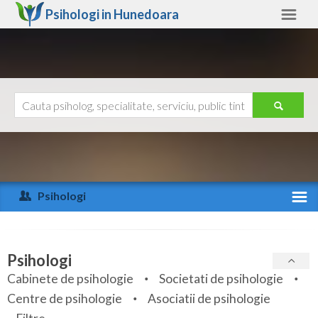
Psihologi in
Hunedoara
Hunedoara
Alte judete
Ajutor
Contact
Alba
Arad
Psihologi
Arges
Activitate recenta
Bacau
Specialitati
Psihologi
Bihor
Cabinete de psihologie
Societati de psihologie
Servicii
Centre de psihologie
Asociatii de psihologie
Bistrita-Nasaud
Articole