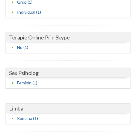
Grup (1)
Neamt
Individual (1)
Olt
Prahova
Terapie Online Prin Skype
Salaj
Nu (1)
Satu-Mare
Sibiu
Sex Psiholog
Feminin (1)
Suceava
Teleorman
Limba
Timis
Romana (1)
Tulcea
Valcea