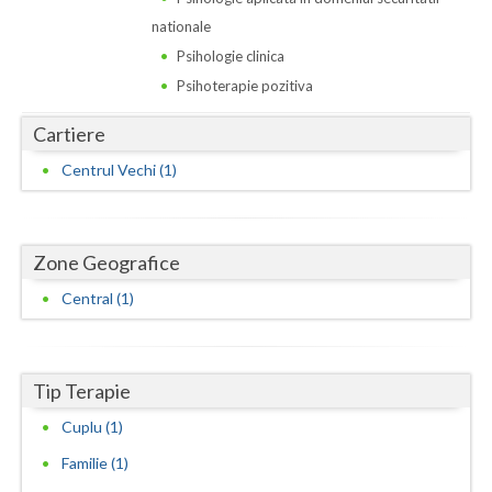
Dolj
nationale
Galati
Psihologie clinica
Psihoterapie pozitiva
Giurgiu
Cartiere
Gorj
Centrul Vechi (1)
Harghita
Hunedoara
Zone Geografice
Ialomita
Central (1)
Iasi
Ilfov
Tip Terapie
Maramures
Cuplu (1)
Mehedinti
Familie (1)
Mures