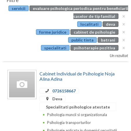
Filtre
Botosani
servicii
evaluare psihologica periodica pentru beneficiarii
Evenimente
Braila
caselor de tip familial
Cabinet
localitati
deva
Brasov
forme juridice
cabinet de psihologie
Membri
Bucuresti
public tinta
batrani
specialitati
psihoterapie pozitiva
Buzau
Un rezultat
Calarasi
Cabinet Individual de Psihologie Noja
Caras-Severin
Alina Adina
Cluj
0726158667
Constanta
Deva
Specialitati psihologice atestate
Covasna
Psihologia muncii si organizationala
Dambovita
Psihologia transporturilor
Psihologie aplicata in domeniul securitatii