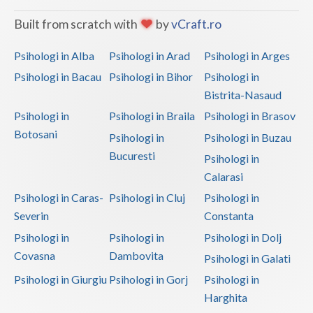
Built from scratch with
by
vCraft.ro
Psihologi in Alba
Psihologi in Arad
Psihologi in Arges
Psihologi in Bacau
Psihologi in Bihor
Psihologi in
Bistrita-Nasaud
Psihologi in
Psihologi in Braila
Psihologi in Brasov
Botosani
Psihologi in
Psihologi in Buzau
Bucuresti
Psihologi in
Calarasi
Psihologi in Caras-
Psihologi in Cluj
Psihologi in
Severin
Constanta
Psihologi in
Psihologi in
Psihologi in Dolj
Covasna
Dambovita
Psihologi in Galati
Psihologi in Giurgiu
Psihologi in Gorj
Psihologi in
Harghita