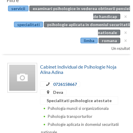
Filtre
Botosani
servicii
examinari psihologice in vederea obtinerii pensiei
Evenimente
Braila
de handicap
Cabinet
specialitati
psihologie aplicata in domeniul securitatii
Brasov
nationale
Membri
Bucuresti
limba
romana
Un rezultat
Buzau
Calarasi
Cabinet Individual de Psihologie Noja
Alina Adina
Caras-Severin
0726158667
Cluj
Deva
Constanta
Specialitati psihologice atestate
Psihologia muncii si organizationala
Covasna
Psihologia transporturilor
Dambovita
Psihologie aplicata in domeniul securitatii
nationale