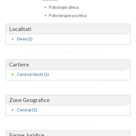
Dolj
Psihologie clinica
Galati
Psihoterapie pozitiva
Giurgiu
Localitati
Gorj
Deva (1)
Harghita
Hunedoara
Cartiere
Ialomita
Centrul Vechi (1)
Iasi
Ilfov
Zone Geografice
Central (1)
Maramures
Mehedinti
Forme Juridice
Mures