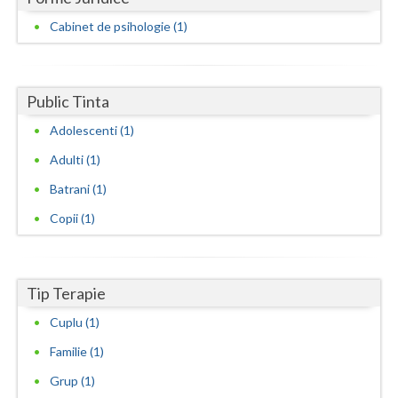
Cabinet de psihologie (1)
Neamt
Olt
Public Tinta
Prahova
Adolescenti (1)
Salaj
Adulti (1)
Satu-Mare
Batrani (1)
Sibiu
Copii (1)
Suceava
Teleorman
Tip Terapie
Timis
Cuplu (1)
Familie (1)
Tulcea
Grup (1)
Valcea