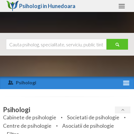
Psihologi in
Hunedoara
Hunedoara
Alte judete
Ajutor
Contact
Alba
Arad
Psihologi
Arges
Activitate recenta
Bacau
Specialitati
Psihologi
Bihor
Cabinete de psihologie
Societati de psihologie
Servicii
Centre de psihologie
Asociatii de psihologie
Bistrita-Nasaud
Articole