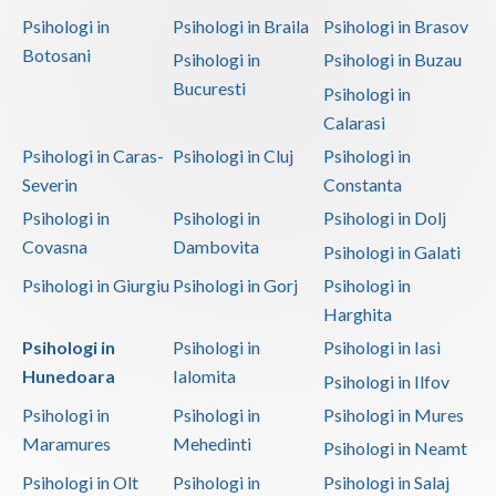
Psihologi in
Psihologi in Braila
Psihologi in Brasov
Botosani
Psihologi in
Psihologi in Buzau
Bucuresti
Psihologi in
Calarasi
Psihologi in Caras-
Psihologi in Cluj
Psihologi in
Severin
Constanta
Psihologi in
Psihologi in
Psihologi in Dolj
Covasna
Dambovita
Psihologi in Galati
Psihologi in Giurgiu
Psihologi in Gorj
Psihologi in
Harghita
Psihologi in
Psihologi in
Psihologi in Iasi
Hunedoara
Ialomita
Psihologi in Ilfov
Psihologi in
Psihologi in
Psihologi in Mures
Maramures
Mehedinti
Psihologi in Neamt
Psihologi in Olt
Psihologi in
Psihologi in Salaj