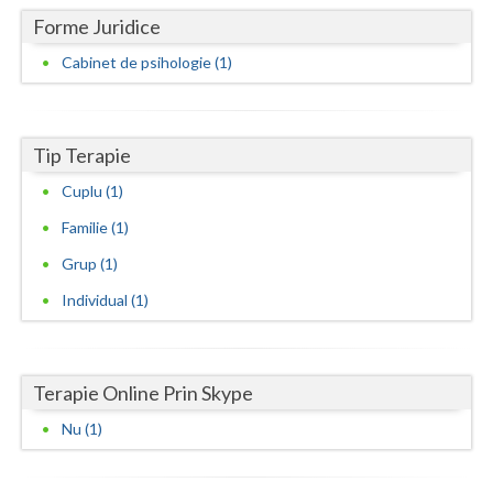
Forme Juridice
Neamt
Cabinet de psihologie (1)
Olt
Prahova
Tip Terapie
Salaj
Cuplu (1)
Satu-Mare
Familie (1)
Sibiu
Grup (1)
Individual (1)
Suceava
Teleorman
Terapie Online Prin Skype
Timis
Nu (1)
Tulcea
Valcea