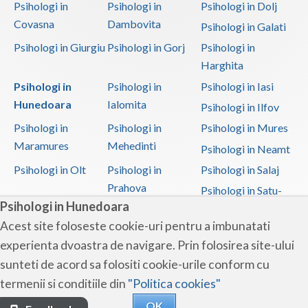
Psihologi in
Psihologi in
Psihologi in Dolj
Covasna
Dambovita
Psihologi in Galati
Psihologi in Giurgiu
Psihologi in Gorj
Psihologi in
Harghita
Psihologi in
Psihologi in
Psihologi in Iasi
Hunedoara
Ialomita
Psihologi in Ilfov
Psihologi in
Psihologi in
Psihologi in Mures
Maramures
Mehedinti
Psihologi in Neamt
Psihologi in Olt
Psihologi in
Psihologi in Salaj
Prahova
Psihologi in Satu-
Psihologi in Hunedoara
Mare
Acest site foloseste cookie-uri pentru a imbunatati
Psihologi in Sibiu
Psihologi in
Psihologi in
experienta dvoastra de navigare. Prin folosirea site-ului
Suceava
Teleorman
sunteti de acord sa folositi cookie-urile conform cu
Psihologi in Timis
Psihologi in Tulcea
Psihologi in Valcea
termenii si conditiile din
"Politica cookies"
Psihologi in Vaslui
Psihologi in
OK
Vrancea