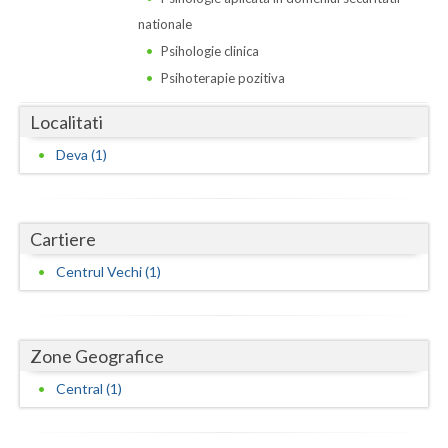
Dolj
nationale
Galati
Psihologie clinica
Psihoterapie pozitiva
Giurgiu
Localitati
Gorj
Deva (1)
Harghita
Hunedoara
Cartiere
Ialomita
Centrul Vechi (1)
Iasi
Ilfov
Zone Geografice
Maramures
Central (1)
Mehedinti
Mures