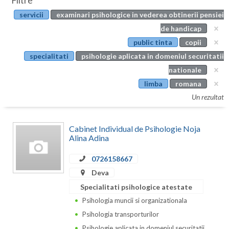
Filtre
Botosani
servicii
examinari psihologice in vederea obtinerii pensiei
Evenimente
Braila
de handicap
Cabinet
public tinta
copii
Brasov
specialitati
psihologie aplicata in domeniul securitatii
Membri
Bucuresti
nationale
limba
romana
Buzau
Un rezultat
Calarasi
Cabinet Individual de Psihologie Noja
Caras-Severin
Alina Adina
Cluj
0726158667
Constanta
Deva
Specialitati psihologice atestate
Covasna
Psihologia muncii si organizationala
Dambovita
Psihologia transporturilor
Psihologie aplicata in domeniul securitatii