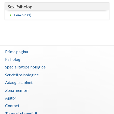
Sex Psiholog
Vaslui
Feminin (1)
Vrancea
Prima pagina
Psihologi
Specialitati psihologice
Servicii psihologice
Adauga cabinet
Zona membri
Ajutor
Contact
Termeni si conditii