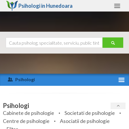
Psihologi in
Hunedoara
Hunedoara
Alte judete
Ajutor
Contact
Alba
Arad
Psihologi
Arges
Activitate recenta
Bacau
Specialitati
Psihologi
Bihor
Cabinete de psihologie
Societati de psihologie
Servicii
Centre de psihologie
Asociatii de psihologie
Bistrita-Nasaud
Articole