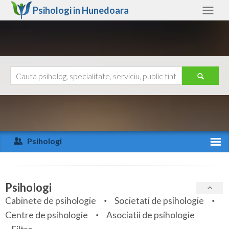
Psihologi in
Hunedoara
Hunedoara
Alte judete
Ajutor
Contact
Alba
Arad
Psihologi
Arges
Activitate recenta
Bacau
Specialitati
Psihologi
Bihor
Cabinete de psihologie
Societati de psihologie
Servicii
Centre de psihologie
Asociatii de psihologie
Bistrita-Nasaud
Articole