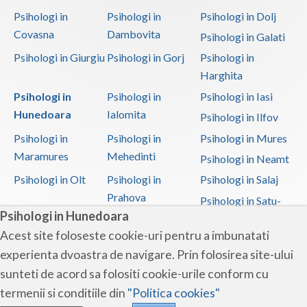
Psihologi in
Psihologi in
Psihologi in Dolj
Covasna
Dambovita
Psihologi in Galati
Psihologi in Giurgiu
Psihologi in Gorj
Psihologi in
Harghita
Psihologi in
Psihologi in
Psihologi in Iasi
Hunedoara
Ialomita
Psihologi in Ilfov
Psihologi in
Psihologi in
Psihologi in Mures
Maramures
Mehedinti
Psihologi in Neamt
Psihologi in Olt
Psihologi in
Psihologi in Salaj
Prahova
Psihologi in Satu-
Psihologi in Hunedoara
Mare
Acest site foloseste cookie-uri pentru a imbunatati
Psihologi in Sibiu
Psihologi in
Psihologi in
experienta dvoastra de navigare. Prin folosirea site-ului
Suceava
Teleorman
sunteti de acord sa folositi cookie-urile conform cu
Psihologi in Timis
Psihologi in Tulcea
Psihologi in Valcea
termenii si conditiile din
"Politica cookies"
Psihologi in Vaslui
Psihologi in