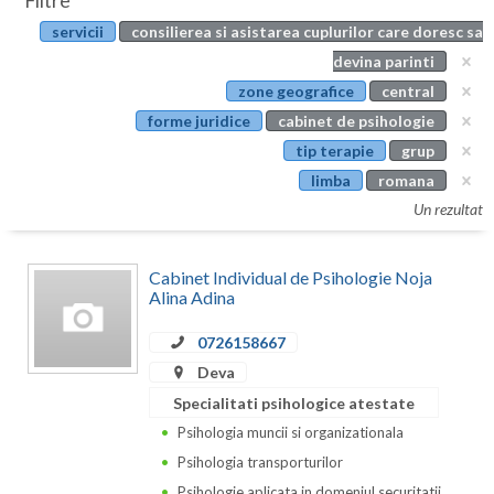
Filtre
Botosani
servicii
consilierea si asistarea cuplurilor care doresc sa
Evenimente
Braila
devina parinti
Cabinet
zone geografice
central
Brasov
forme juridice
cabinet de psihologie
Membri
Bucuresti
tip terapie
grup
limba
romana
Buzau
Un rezultat
Calarasi
Cabinet Individual de Psihologie Noja
Caras-Severin
Alina Adina
Cluj
0726158667
Constanta
Deva
Specialitati psihologice atestate
Covasna
Psihologia muncii si organizationala
Dambovita
Psihologia transporturilor
Psihologie aplicata in domeniul securitatii