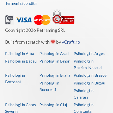
Termeni si conditii
Copyright 2026 Reframing SRL
Built from scratch with
by
vCraft.ro
Psihologi in Alba
Psihologi in Arad
Psihologi in Arges
Psihologi in Bacau
Psihologi in Bihor
Psihologi in
Bistrita-Nasaud
Psihologi in
Psihologi in Braila
Psihologi in Brasov
Botosani
Psihologi in
Psihologi in Buzau
Bucuresti
Psihologi in
Calarasi
Psihologi in Caras-
Psihologi in Cluj
Psihologi in
Severin
Constanta