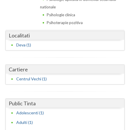
Dolj
nationale
Galati
Psihologie clinica
Psihoterapie pozitiva
Giurgiu
Localitati
Gorj
Deva (1)
Harghita
Hunedoara
Cartiere
Ialomita
Centrul Vechi (1)
Iasi
Ilfov
Public Tinta
Maramures
Adolescenti (1)
Mehedinti
Adulti (1)
Mures