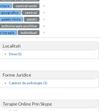
Buzau
rtiere
centrul vechi
 geografice
central
Calarasi
public tinta
adulti
Caras-Severin
psihoterapie pozitiva
p terapie
individual
Cluj
Constanta
Localitati
Covasna
Deva (1)
Dambovita
Dolj
Forme Juridice
Galati
Cabinet de psihologie (1)
Giurgiu
Gorj
Terapie Online Prin Skype