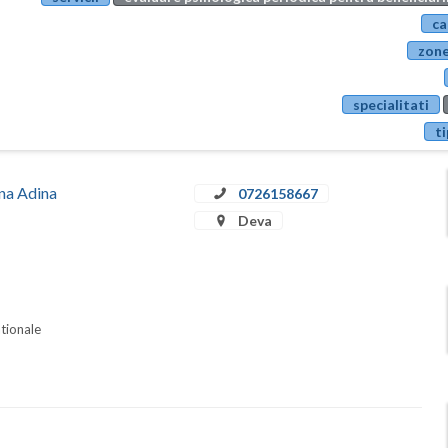
ca
zone
specialitati
ti
ina Adina
0726158667
Deva
ationale