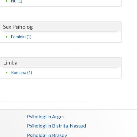
Nu (1)
Harghita
Hunedoara
Ialomita
Sex Psiholog
Feminin (1)
Iasi
Ilfov
Limba
Maramures
Romana (1)
Mehedinti
Mures
Neamt
Olt
Psihologi in Arges
Prahova
Psihologi in Bistrita-Nasaud
Psihologi in Brasov
Salaj