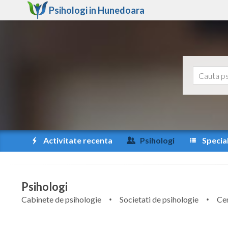
Psihologi in
Hunedoara
Activitate recenta
Psihologi
Special
Psihologi
Cabinete de psihologie
Societati de psihologie
Cen