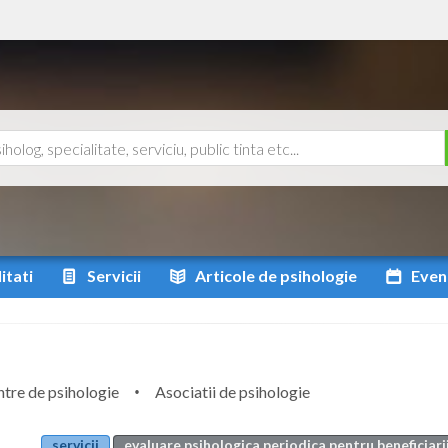
itati
Servicii
Articole
de psihologie
Even
tre de psihologie
Asociatii de psihologie
servicii
evaluare psihologica periodica pentru beneficiarii