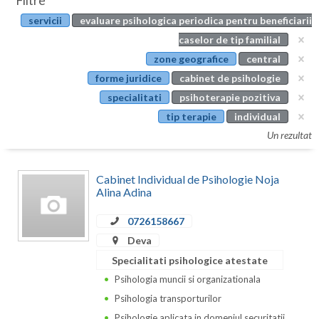
Filtre
Botosani
servicii
evaluare psihologica periodica pentru beneficiarii
Evenimente
Braila
caselor de tip familial
Cabinet
zone geografice
central
Brasov
forme juridice
cabinet de psihologie
Membri
Bucuresti
specialitati
psihoterapie pozitiva
tip terapie
individual
Buzau
Un rezultat
Calarasi
Cabinet Individual de Psihologie Noja
Caras-Severin
Alina Adina
Cluj
0726158667
Constanta
Deva
Specialitati psihologice atestate
Covasna
Psihologia muncii si organizationala
Dambovita
Psihologia transporturilor
Psihologie aplicata in domeniul securitatii