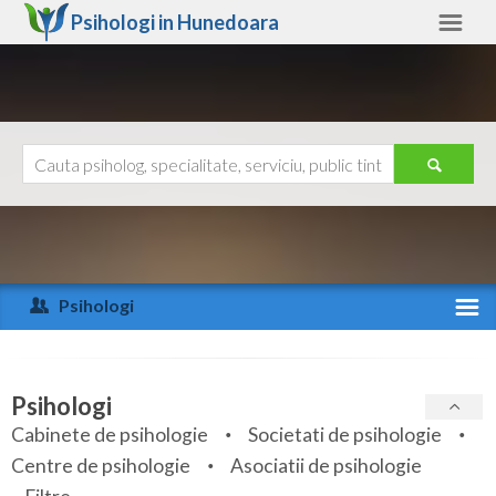
Psihologi in
Hunedoara
Hunedoara
Alte judete
Ajutor
Contact
Alba
Arad
Psihologi
Arges
Activitate recenta
Bacau
Specialitati
Psihologi
Bihor
Cabinete de psihologie
Societati de psihologie
Servicii
Centre de psihologie
Asociatii de psihologie
Bistrita-Nasaud
Articole