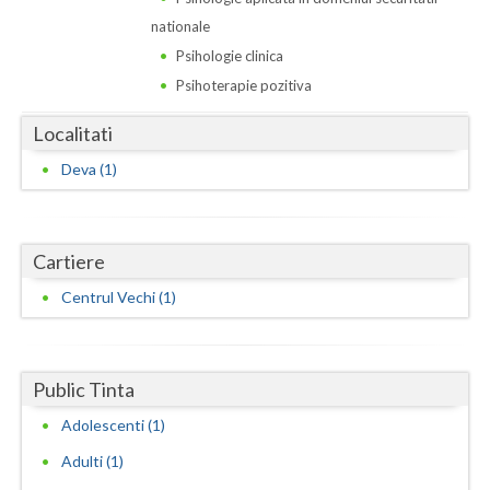
Dolj
nationale
Galati
Psihologie clinica
Psihoterapie pozitiva
Giurgiu
Localitati
Gorj
Deva (1)
Harghita
Hunedoara
Cartiere
Ialomita
Centrul Vechi (1)
Iasi
Ilfov
Public Tinta
Maramures
Adolescenti (1)
Mehedinti
Adulti (1)
Mures