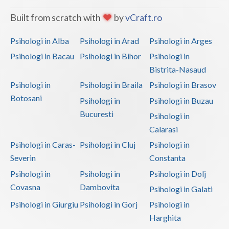
Built from scratch with
by
vCraft.ro
Psihologi in Alba
Psihologi in Arad
Psihologi in Arges
Psihologi in Bacau
Psihologi in Bihor
Psihologi in
Bistrita-Nasaud
Psihologi in
Psihologi in Braila
Psihologi in Brasov
Botosani
Psihologi in
Psihologi in Buzau
Bucuresti
Psihologi in
Calarasi
Psihologi in Caras-
Psihologi in Cluj
Psihologi in
Severin
Constanta
Psihologi in
Psihologi in
Psihologi in Dolj
Covasna
Dambovita
Psihologi in Galati
Psihologi in Giurgiu
Psihologi in Gorj
Psihologi in
Harghita