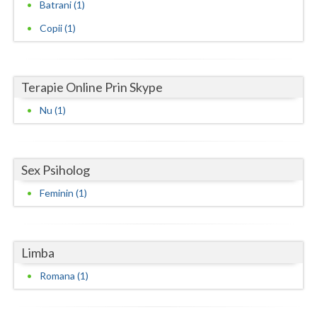
Batrani (1)
Neamt
Copii (1)
Olt
Prahova
Terapie Online Prin Skype
Salaj
Nu (1)
Satu-Mare
Sibiu
Sex Psiholog
Feminin (1)
Suceava
Teleorman
Limba
Timis
Romana (1)
Tulcea
Valcea