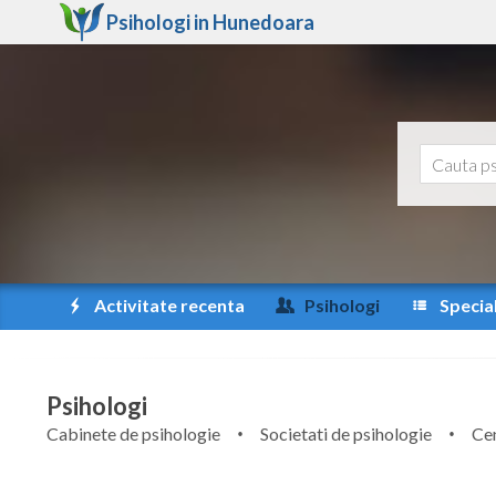
Psihologi in
Hunedoara
Activitate recenta
Psihologi
Special
Psihologi
Cabinete de psihologie
Societati de psihologie
Cen