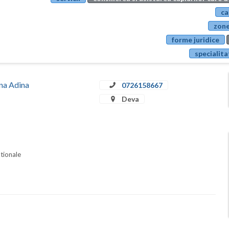
ca
zone
forme juridice
specialita
ina Adina
0726158667
Deva
ationale