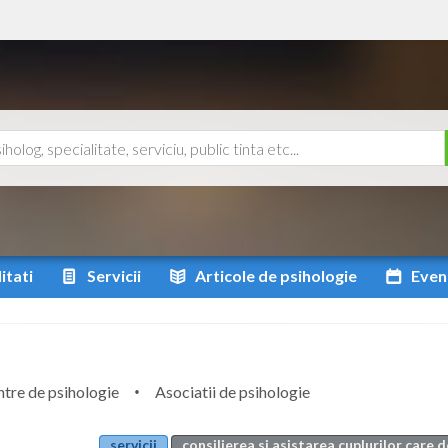
itati
Servicii
Articole
de psihologie
Even
tre de psihologie
Asociatii de psihologie
servicii
consilierea si asistarea cuplurilor care 