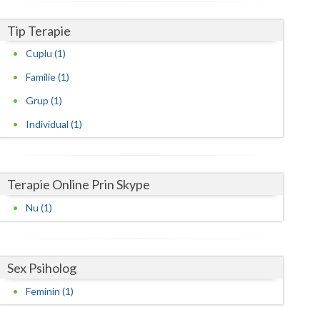
Harghita
Tip Terapie
Hunedoara
Cuplu (1)
Ialomita
Familie (1)
Iasi
Grup (1)
Ilfov
Individual (1)
Maramures
Mehedinti
Terapie Online Prin Skype
Mures
Nu (1)
Neamt
Olt
Sex Psiholog
Prahova
Feminin (1)
Salaj