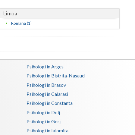
Satu-Mare
Limba
Sibiu
Romana (1)
Suceava
Teleorman
Timis
Psihologi in Arges
Tulcea
Psihologi in Bistrita-Nasaud
Valcea
Psihologi in Brasov
Psihologi in Calarasi
Vaslui
Psihologi in Constanta
Vrancea
Psihologi in Dolj
Psihologi in Gorj
Psihologi in Ialomita