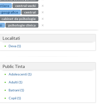
Buzau
rtiere
centrul vechi
 geografice
central
Calarasi
cabinet de psihologie
Caras-Severin
ti
psihologie clinica
Cluj
Localitati
Constanta
Deva (1)
Covasna
Dambovita
Public Tinta
Dolj
Adolescenti (1)
Galati
Adulti (1)
Giurgiu
Batrani (1)
Copii (1)
Gorj