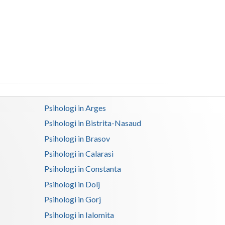
Buzau
Calarasi
Caras-Severin
Cluj
Constanta
Covasna
Psihologi in Arges
Psihologi in Bistrita-Nasaud
Dambovita
Psihologi in Brasov
Dolj
Psihologi in Calarasi
Galati
Psihologi in Constanta
Psihologi in Dolj
Giurgiu
Psihologi in Gorj
Gorj
Psihologi in Ialomita