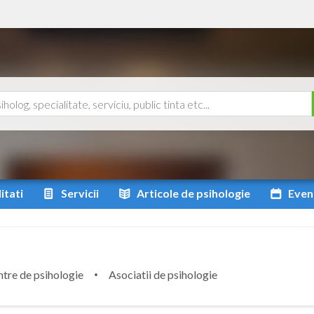
itati
Servicii
Articole
de psihologie
Even
tre de psihologie
Asociatii de psihologie