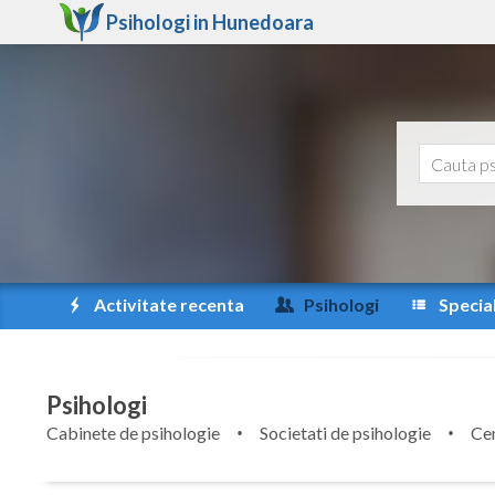
Psihologi in
Hunedoara
Activitate recenta
Psihologi
Special
Psihologi
Cabinete de psihologie
Societati de psihologie
Cen