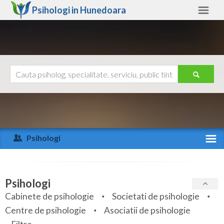
Psihologi in
Hunedoara
Hunedoara
Alte judete
Ajutor
Contact
Alba
Arad
Psihologi
Arges
Activitate recenta
Bacau
Specialitati
Psihologi
Bihor
Cabinete de psihologie
Societati de psihologie
Servicii
Centre de psihologie
Asociatii de psihologie
Bistrita-Nasaud
Articole