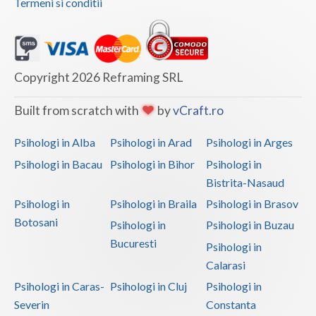
Termeni si conditii
Copyright 2026 Reframing SRL
Built from scratch with
by
vCraft.ro
Psihologi in Alba
Psihologi in Arad
Psihologi in Arges
Psihologi in Bacau
Psihologi in Bihor
Psihologi in
Bistrita-Nasaud
Psihologi in
Psihologi in Braila
Psihologi in Brasov
Botosani
Psihologi in
Psihologi in Buzau
Bucuresti
Psihologi in
Calarasi
Psihologi in Caras-
Psihologi in Cluj
Psihologi in
Severin
Constanta