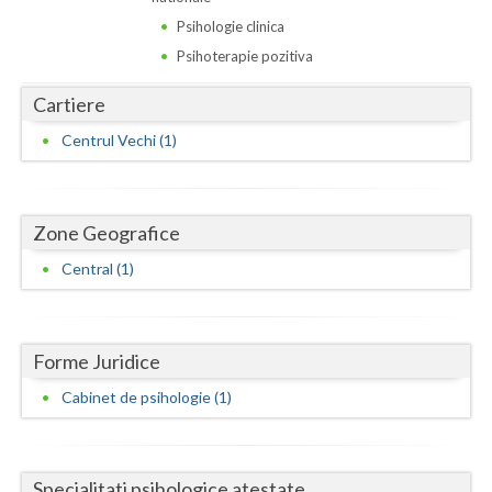
Dolj
Psihologie clinica
Galati
Psihoterapie pozitiva
Giurgiu
Cartiere
Gorj
Centrul Vechi (1)
Harghita
Hunedoara
Zone Geografice
Ialomita
Central (1)
Iasi
Ilfov
Forme Juridice
Cabinet de psihologie (1)
Maramures
Mehedinti
Specialitati psihologice atestate
Mures