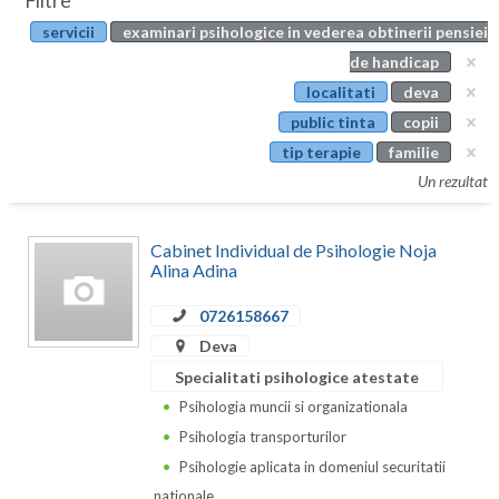
Filtre
Botosani
servicii
examinari psihologice in vederea obtinerii pensiei
Evenimente
Braila
de handicap
Cabinet
localitati
deva
Brasov
public tinta
copii
Membri
Bucuresti
tip terapie
familie
Un rezultat
Buzau
Calarasi
Cabinet Individual de Psihologie Noja
Alina Adina
Caras-Severin
0726158667
Cluj
Deva
Constanta
Specialitati psihologice atestate
Psihologia muncii si organizationala
Covasna
Psihologia transporturilor
Dambovita
Psihologie aplicata in domeniul securitatii
nationale