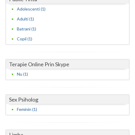
Adolescenti (1)
Neamt
Adulti (1)
Olt
Batrani (1)
Prahova
Copii (1)
Salaj
Satu-Mare
Terapie Online Prin Skype
Sibiu
Nu (1)
Suceava
Teleorman
Sex Psiholog
Timis
Feminin (1)
Tulcea
Valcea
Limba