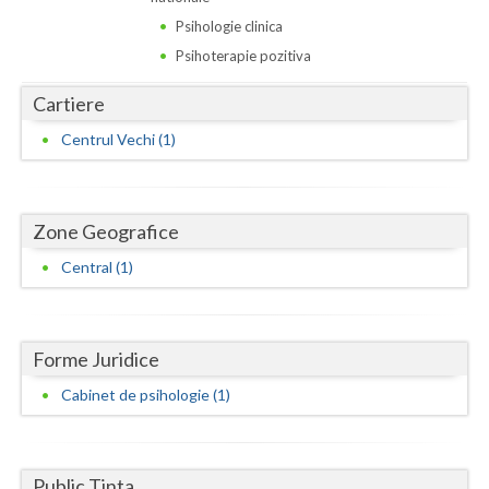
Dolj
Psihologie clinica
Galati
Psihoterapie pozitiva
Giurgiu
Cartiere
Gorj
Centrul Vechi (1)
Harghita
Hunedoara
Zone Geografice
Ialomita
Central (1)
Iasi
Ilfov
Forme Juridice
Cabinet de psihologie (1)
Maramures
Mehedinti
Public Tinta
Mures