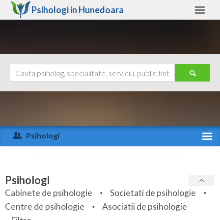
Psihologi in
Hunedoara
Hunedoara
Alte judete
Ajutor
Contact
Alba
Arad
Psihologi
Arges
Activitate recenta
Bacau
Specialitati
Psihologi
Bihor
Cabinete de psihologie
Societati de psihologie
Servicii
Centre de psihologie
Asociatii de psihologie
Bistrita-Nasaud
Articole