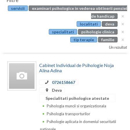
Filtre
Botosani
servicii
examinari psihologice in vederea obtinerii pensiei
Evenimente
Braila
de handicap
Cabinet
localitati
deva
Brasov
specialitati
psihologie clinica
Membri
Bucuresti
tip terapie
familie
Un rezultat
Buzau
Calarasi
Cabinet Individual de Psihologie Noja
Alina Adina
Caras-Severin
0726158667
Cluj
Deva
Constanta
Specialitati psihologice atestate
Psihologia muncii si organizationala
Covasna
Psihologia transporturilor
Dambovita
Psihologie aplicata in domeniul securitatii
nationale