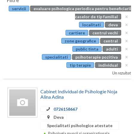
Filtre
Botosani
servicii
evaluare psihologica periodica pentru beneficiarii
Evenimente
Braila
caselor de tip familial
Cabinet
localitati
deva
Brasov
cartiere
centrul vechi
Membri
Bucuresti
zone geografice
central
public tinta
adulti
Buzau
specialitati
psihoterapie pozitiva
Calarasi
tip terapie
individual
Un rezultat
Caras-Severin
Cluj
Cabinet Individual de Psihologie Noja
Alina Adina
Constanta
0726158667
Covasna
Deva
Dambovita
Specialitati psihologice atestate
Psihologia muncii si organizationala