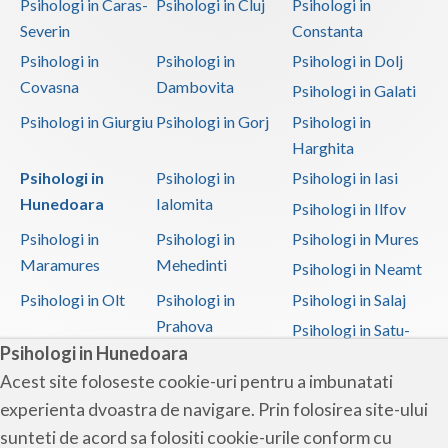
Psihologi in Caras-
Psihologi in Cluj
Psihologi in
Severin
Constanta
Psihologi in
Psihologi in
Psihologi in Dolj
Covasna
Dambovita
Psihologi in Galati
Psihologi in Giurgiu
Psihologi in Gorj
Psihologi in
Harghita
Psihologi in
Psihologi in
Psihologi in Iasi
Hunedoara
Ialomita
Psihologi in Ilfov
Psihologi in
Psihologi in
Psihologi in Mures
Maramures
Mehedinti
Psihologi in Neamt
Psihologi in Olt
Psihologi in
Psihologi in Salaj
Prahova
Psihologi in Satu-
Psihologi in Hunedoara
Mare
Acest site foloseste cookie-uri pentru a imbunatati
Psihologi in Sibiu
Psihologi in
Psihologi in
experienta dvoastra de navigare. Prin folosirea site-ului
Suceava
Teleorman
sunteti de acord sa folositi cookie-urile conform cu
Psihologi in Timis
Psihologi in Tulcea
Psihologi in Valcea