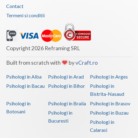
Contact
Vaslui
Termeni si conditii
Vrancea
Copyright 2026 Reframing SRL
Built from scratch with
by
vCraft.ro
Psihologi in Alba
Psihologi in Arad
Psihologi in Arges
Psihologi in Bacau
Psihologi in Bihor
Psihologi in
Bistrita-Nasaud
Psihologi in
Psihologi in Braila
Psihologi in Brasov
Botosani
Psihologi in
Psihologi in Buzau
Bucuresti
Psihologi in
Calarasi