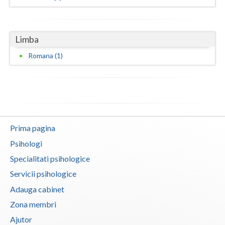
Neamt
Olt
Limba
Romana (1)
Prahova
Salaj
Satu-Mare
Sibiu
Prima pagina
Suceava
Psihologi
Specialitati psihologice
Teleorman
Servicii psihologice
Timis
Adauga cabinet
Tulcea
Zona membri
Valcea
Ajutor