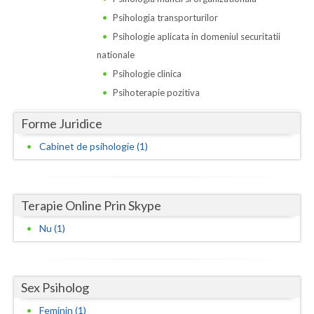
Dolj
Psihologia transporturilor
Galati
Psihologie aplicata in domeniul securitatii
nationale
Giurgiu
Psihologie clinica
Gorj
Psihoterapie pozitiva
Harghita
Forme Juridice
Hunedoara
Cabinet de psihologie (1)
Ialomita
Iasi
Terapie Online Prin Skype
Ilfov
Nu (1)
Maramures
Mehedinti
Sex Psiholog
Feminin (1)
Mures