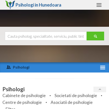
Psihologi in
Hunedoara
Hunedoara
Alte judete
Ajutor
Contact
Alba
Arad
Psihologi
Arges
Activitate recenta
Bacau
Specialitati
Psihologi
Bihor
Cabinete de psihologie
Societati de psihologie
Servicii
Centre de psihologie
Asociatii de psihologie
Bistrita-Nasaud
Articole