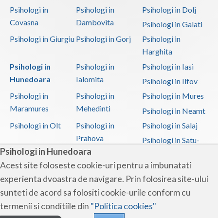
Psihoterapie - Interventie psihoterapeutica in ... (1)
Psihologi in
Psihologi in
Psihologi in Dolj
Psihoterapie - Interventie psihoterapeutica in ... (1)
Covasna
Dambovita
Psihologi in Galati
Psihoterapie - Interventie psihoterapeutica in ... (1)
Psihologi in Giurgiu
Psihologi in Gorj
Psihologi in
Psihoterapie - Interventie psihoterapeutica in ... (1)
Harghita
Psihologi in
Psihologi in
Psihologi in Iasi
Psihoterapie - Interventie psihoterapeutica in ... (1)
Hunedoara
Ialomita
Psihologi in Ilfov
Psihoterapie suportiva (1)
Psihologi in
Psihologi in
Psihologi in Mures
Psihoterapie, asistenta si consultanta psihologica (1)
Maramures
Mehedinti
Psihologi in Neamt
Psihoterapie- Interventie psihoterapeutica in b... (1)
Psihologi in Olt
Psihologi in
Psihologi in Salaj
Prahova
Psihologi in Satu-
Psihologi in Hunedoara
Mare
Acest site foloseste cookie-uri pentru a imbunatati
Psihologi in Sibiu
Psihologi in
Psihologi in
experienta dvoastra de navigare. Prin folosirea site-ului
Suceava
Teleorman
sunteti de acord sa folositi cookie-urile conform cu
Psihologi in Timis
Psihologi in Tulcea
Psihologi in Valcea
termenii si conditiile din
"Politica cookies"
Psihologi in Vaslui
Psihologi in