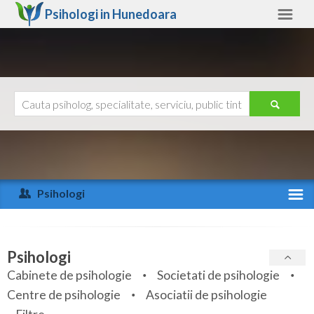
Psihologi in
Hunedoara
Hunedoara
Alte judete
Ajutor
Contact
Alba
Arad
Psihologi
Arges
Activitate recenta
Bacau
Specialitati
Psihologi
Bihor
Cabinete de psihologie
Societati de psihologie
Servicii
Centre de psihologie
Asociatii de psihologie
Bistrita-Nasaud
Articole