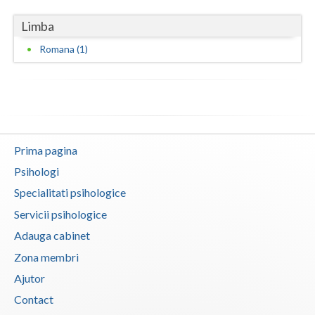
Evaluarea in scopul avizarii psihologice pentru... (1)
Vaslui
Limba
Evaluarea in scopul avizarii psihologice pentru... (1)
Vrancea
Romana (1)
Evaluarea psihologica a personalului in vederea... (1)
Examinare psihologica in vederea autorizarii e... (1)
Examinare si avizare psihologica in vederea ang... (1)
Examinare si avizare psihologica in vederea cal... (1)
Prima pagina
Examinare si avizare psihologica in vederea obt... (1)
Psihologi
Examinare si avizare psihologica in vederea obt... (1)
Specialitati psihologice
Examinari psihologice in vederea evaluarii depr... (1)
Servicii psihologice
Examinari psihologice in vederea evaluarii star... (1)
Adauga cabinet
Examinari psihologice in vederea obtinerii pens... (1)
Zona membri
Examinari psihologice in vederea prelungirii co... (1)
Ajutor
Interventie psihoterapeutica in probleme de cuplu
Contact
(1)