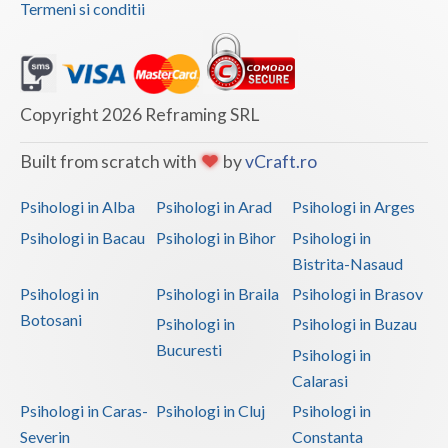
Termeni si conditii
Interventie psihoterapeutica in teama de spatii... (1)
Interventie psihoterapeutica in tulburarea dism... (1)
Logoterapie in tulburarile de comunicare (1)
Copyright 2026 Reframing SRL
Psihoterapie - Interventie psihoterapeutica in ... (1)
Psihoterapie - Interventie psihoterapeutica in ... (1)
Built from scratch with
by
vCraft.ro
Psihoterapie - Interventie psihoterapeutica in ... (1)
Psihologi in Alba
Psihologi in Arad
Psihologi in Arges
Psihoterapie - Interventie psihoterapeutica in ... (1)
Psihologi in Bacau
Psihologi in Bihor
Psihologi in
Psihoterapie - Interventie psihoterapeutica in ... (1)
Bistrita-Nasaud
Psihoterapie - Interventie psihoterapeutica in ... (1)
Psihologi in
Psihologi in Braila
Psihologi in Brasov
Botosani
Psihoterapie - Interventie psihoterapeutica in ... (1)
Psihologi in
Psihologi in Buzau
Bucuresti
Psihoterapie - Interventie psihoterapeutica in ... (1)
Psihologi in
Calarasi
Psihoterapie - Interventie psihoterapeutica in ... (1)
Psihologi in Caras-
Psihologi in Cluj
Psihologi in
Psihoterapie - Interventie psihoterapeutica in ... (1)
Severin
Constanta