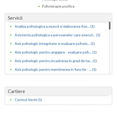
Dolj
Psihoterapie pozitiva
Galati
Servicii
Giurgiu
Analiza psihologica a muncii si elaborarea fise... (1)
Gorj
Asistenta psihologica a persoanelor care execut... (1)
Harghita
Aviz psihologic integritate si evaluare psiholo... (1)
Aviz psihologic pentru angajare - evaluare psih... (1)
Hunedoara
Aviz psihologic pentru incadrarea in grad de ha... (1)
Ialomita
Aviz psihologic pentru mentinerea in functie - ... (1)
Iasi
Aviz psihologic pentru obtinere permis portarma... (1)
Ilfov
Aviz psihologic pentru obtinerea permisului de ... (1)
Cartiere
Maramures
Aviz psihologic pentru ocuparea postului de ins... (1)
Centrul Vechi (1)
Aviz psihologic pentru scoala - evaluare psihol... (1)
Mehedinti
Aviz psihologic solicitat de instanta - evaluar... (1)
Mures