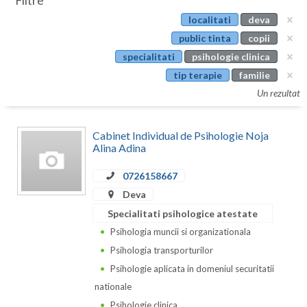
Filtre
Botosani
localitati
deva
Evenimente
Braila
public tinta
copii
Cabinet
specialitati
psihologie clinica
Brasov
tip terapie
familie
Membri
Bucuresti
Un rezultat
Buzau
Cabinet Individual de Psihologie Noja
Calarasi
Alina Adina
Caras-Severin
0726158667
Deva
Cluj
Specialitati psihologice atestate
Constanta
Psihologia muncii si organizationala
Psihologia transporturilor
Covasna
Psihologie aplicata in domeniul securitatii
Dambovita
nationale
Psihologie clinica