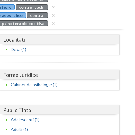
Buzau
rtiere
centrul vechi
 geografice
central
Calarasi
psihoterapie pozitiva
Caras-Severin
Localitati
Cluj
Deva (1)
Constanta
Covasna
Forme Juridice
Dambovita
Cabinet de psihologie (1)
Dolj
Galati
Public Tinta
Giurgiu
Adolescenti (1)
Gorj
Adulti (1)