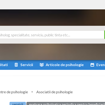
itati
Servicii
Articole
de psihologie
Even
tre de psihologie
Asociatii de psihologie
servicii
evaluare psihologica periodica pentru beneficiarii