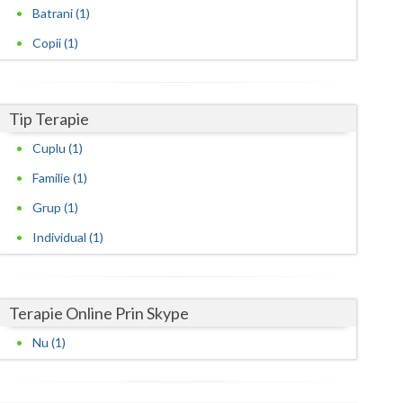
Harghita
Batrani (1)
Hunedoara
Copii (1)
Ialomita
Iasi
Tip Terapie
Ilfov
Cuplu (1)
Familie (1)
Maramures
Grup (1)
Mehedinti
Individual (1)
Mures
Neamt
Terapie Online Prin Skype
Olt
Nu (1)
Prahova
Salaj