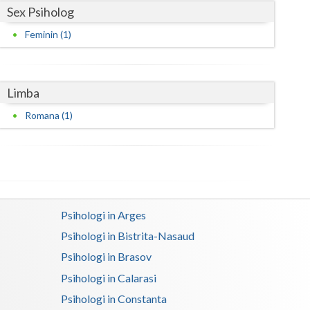
Sex Psiholog
Satu-Mare
Feminin (1)
Sibiu
Suceava
Limba
Teleorman
Romana (1)
Timis
Tulcea
Valcea
Psihologi in Arges
Vaslui
Psihologi in Bistrita-Nasaud
Vrancea
Psihologi in Brasov
Psihologi in Calarasi
Psihologi in Constanta