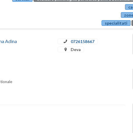
ca
zone
specialitati
ina Adina
0726158667
Deva
ationale