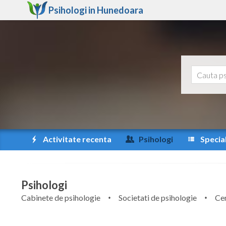
Psihologi in
Hunedoara
Activitate recenta
Psihologi
Special
Psihologi
Cabinete de psihologie
Societati de psihologie
Cen