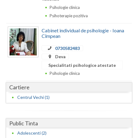
Dolj
Psihologie clinica
Galati
Psihoterapie pozitiva
Giurgiu
Cabinet individual de psihologie - Ioana
Cîmpean
Gorj
0730582483
Harghita
Deva
Hunedoara
Specialitati psihologice atestate
Psihologie clinica
Ialomita
Cartiere
Iasi
Centrul Vechi (1)
Ilfov
Maramures
Public Tinta
Mehedinti
Adolescenti (2)
Mures