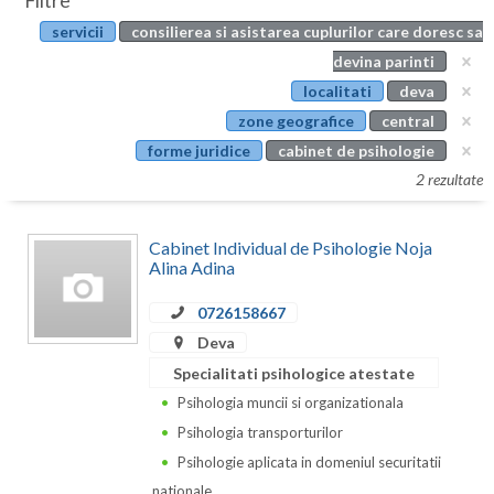
Filtre
Botosani
servicii
consilierea si asistarea cuplurilor care doresc sa
Evenimente
Braila
devina parinti
Cabinet
localitati
deva
Brasov
zone geografice
central
Membri
Bucuresti
forme juridice
cabinet de psihologie
2 rezultate
Buzau
Calarasi
Cabinet Individual de Psihologie Noja
Alina Adina
Caras-Severin
0726158667
Cluj
Deva
Constanta
Specialitati psihologice atestate
Psihologia muncii si organizationala
Covasna
Psihologia transporturilor
Dambovita
Psihologie aplicata in domeniul securitatii
nationale