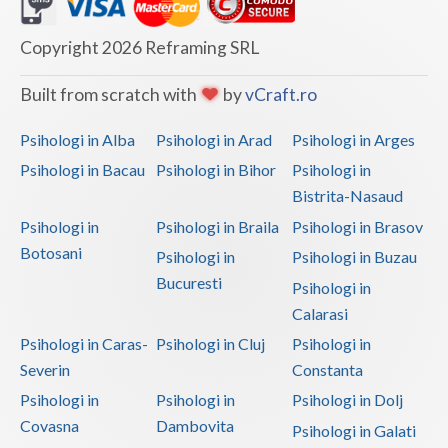
Copyright 2026 Reframing SRL
Built from scratch with
by
vCraft.ro
Psihologi in Alba
Psihologi in Arad
Psihologi in Arges
Psihologi in Bacau
Psihologi in Bihor
Psihologi in
Bistrita-Nasaud
Psihologi in
Psihologi in Braila
Psihologi in Brasov
Botosani
Psihologi in
Psihologi in Buzau
Bucuresti
Psihologi in
Calarasi
Psihologi in Caras-
Psihologi in Cluj
Psihologi in
Severin
Constanta
Psihologi in
Psihologi in
Psihologi in Dolj
Covasna
Dambovita
Psihologi in Galati