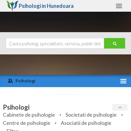
Psihologi in
Hunedoara
Hunedoara
Alte judete
Ajutor
Contact
Alba
Arad
Psihologi
Arges
Activitate recenta
Bacau
Specialitati
Psihologi
Bihor
Cabinete de psihologie
Societati de psihologie
Servicii
Centre de psihologie
Asociatii de psihologie
Bistrita-Nasaud
Articole