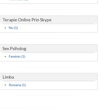
Satu-Mare
Sibiu
Terapie Online Prin Skype
Nu (1)
Suceava
Teleorman
Sex Psiholog
Timis
Feminin (1)
Tulcea
Valcea
Limba
Vaslui
Romana (1)
Vrancea