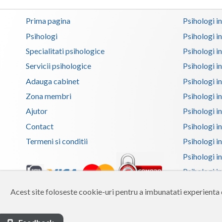
Prima pagina
Psihologi i
Psihologi
Psihologi i
Specialitati psihologice
Psihologi i
Servicii psihologice
Psihologi i
Adauga cabinet
Psihologi i
Zona membri
Psihologi i
Ajutor
Psihologi in
Contact
Psihologi i
Termeni si conditii
Psihologi in
Psihologi i
Psihologi in
Psihologi i
Acest site foloseste cookie-uri pentru a imbunatati experienta d
Copyright 2026 Reframing SRL
Psihologi i
Built from scratch with
by
vCraft.ro
Psihologi i