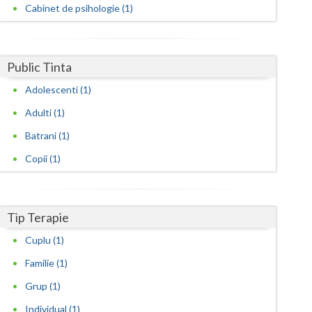
Harghita
Cabinet de psihologie (1)
Hunedoara
Ialomita
Public Tinta
Iasi
Adolescenti (1)
Adulti (1)
Ilfov
Batrani (1)
Maramures
Copii (1)
Mehedinti
Mures
Tip Terapie
Neamt
Cuplu (1)
Olt
Familie (1)
Prahova
Grup (1)
Individual (1)
Salaj