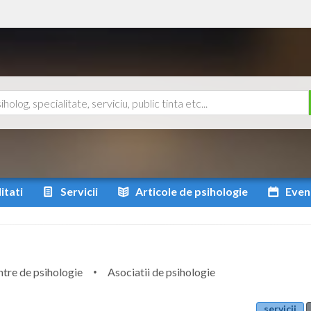
itati
Servicii
Articole
de psihologie
Even
tre de psihologie
Asociatii de psihologie
servicii