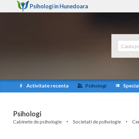
Psihologi in
Hunedoara
Activitate recenta
Psihologi
Special
Psihologi
Cabinete de psihologie
Societati de psihologie
Cen