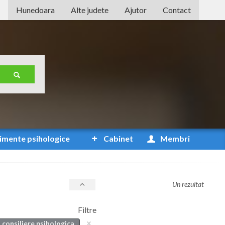
Hunedoara
Alte judete
Ajutor
Contact
Alba
Arad
Arges
Bacau
Bihor
Bistrita-Nasaud
imente
psihologice
Cabinet
Membri
Botosani
Braila
Un rezultat
Brasov
Filtre
Bucuresti
consiliere psihologica