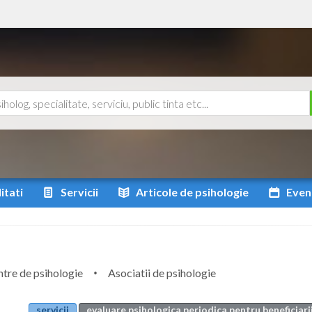
itati
Servicii
Articole
de psihologie
Even
tre de psihologie
Asociatii de psihologie
servicii
evaluare psihologica periodica pentru beneficiarii