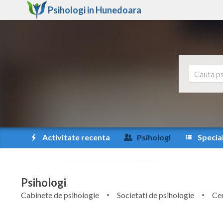
Psihologi in
Hunedoara
Activitate recenta
Psihologi
Special
Psihologi
Cabinete de psihologie
Societati de psihologie
Cen