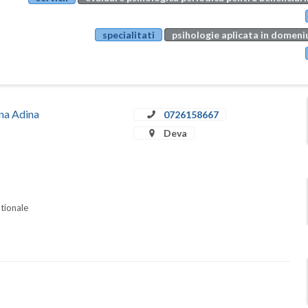
specialitati
psihologie aplicata in domeniu
ina Adina
0726158667
Deva
ationale