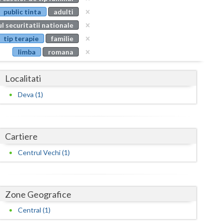
Buzau
public tinta
adulti
l securitatii nationale
Calarasi
tip terapie
familie
Caras-Severin
limba
romana
Cluj
Localitati
Constanta
Deva (1)
Covasna
Dambovita
Cartiere
Dolj
Centrul Vechi (1)
Galati
Giurgiu
Zone Geografice
Gorj
Central (1)