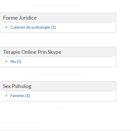
Harghita
Hunedoara
Forme Juridice
Ialomita
Cabinet de psihologie (1)
Iasi
Ilfov
Terapie Online Prin Skype
Maramures
Nu (1)
Mehedinti
Mures
Sex Psiholog
Neamt
Feminin (1)
Olt
Prahova
Salaj