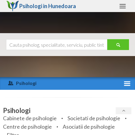
Psihologi in
Hunedoara
Hunedoara
Alte judete
Ajutor
Contact
Alba
Arad
Psihologi
Arges
Activitate recenta
Bacau
Specialitati
Psihologi
Bihor
Cabinete de psihologie
Societati de psihologie
Servicii
Centre de psihologie
Asociatii de psihologie
Bistrita-Nasaud
Articole