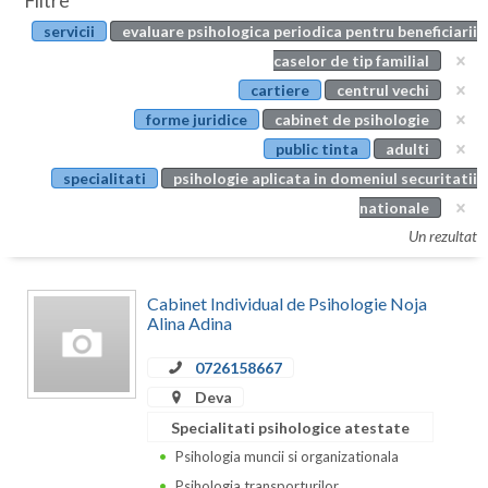
Filtre
Botosani
servicii
evaluare psihologica periodica pentru beneficiarii
Evenimente
Braila
caselor de tip familial
Cabinet
cartiere
centrul vechi
Brasov
forme juridice
cabinet de psihologie
Membri
Bucuresti
public tinta
adulti
specialitati
psihologie aplicata in domeniul securitatii
Buzau
nationale
Calarasi
Un rezultat
Caras-Severin
Cabinet Individual de Psihologie Noja
Cluj
Alina Adina
Constanta
0726158667
Deva
Covasna
Specialitati psihologice atestate
Dambovita
Psihologia muncii si organizationala
Psihologia transporturilor