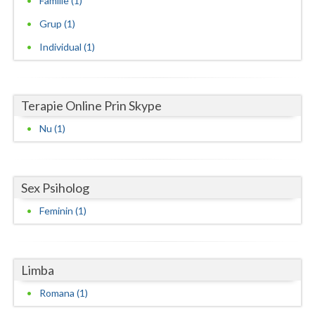
Familie (1)
Grup (1)
Neamt
Individual (1)
Olt
Prahova
Terapie Online Prin Skype
Salaj
Nu (1)
Satu-Mare
Sibiu
Sex Psiholog
Suceava
Feminin (1)
Teleorman
Timis
Limba
Tulcea
Romana (1)
Valcea