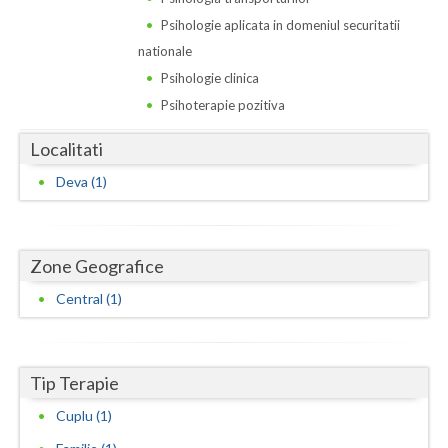
Dolj
Psihologie aplicata in domeniul securitatii
Galati
nationale
Psihologie clinica
Giurgiu
Psihoterapie pozitiva
Gorj
Localitati
Harghita
Deva (1)
Hunedoara
Ialomita
Zone Geografice
Iasi
Central (1)
Ilfov
Maramures
Tip Terapie
Mehedinti
Cuplu (1)
Mures