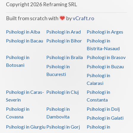
Copyright 2026 Reframing SRL
Built from scratch with
by
vCraft.ro
Psihologi in Alba
Psihologi in Arad
Psihologi in Arges
Psihologi in Bacau
Psihologi in Bihor
Psihologi in
Bistrita-Nasaud
Psihologi in
Psihologi in Braila
Psihologi in Brasov
Botosani
Psihologi in
Psihologi in Buzau
Bucuresti
Psihologi in
Calarasi
Psihologi in Caras-
Psihologi in Cluj
Psihologi in
Severin
Constanta
Psihologi in
Psihologi in
Psihologi in Dolj
Covasna
Dambovita
Psihologi in Galati
Psihologi in Giurgiu
Psihologi in Gorj
Psihologi in