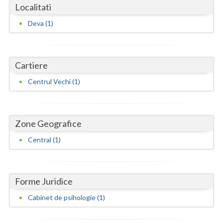
Dolj
Localitati
Galati
Deva (1)
Giurgiu
Gorj
Cartiere
Centrul Vechi (1)
Harghita
Hunedoara
Ialomita
Zone Geografice
Central (1)
Iasi
Ilfov
Forme Juridice
Maramures
Cabinet de psihologie (1)
Mehedinti
Mures