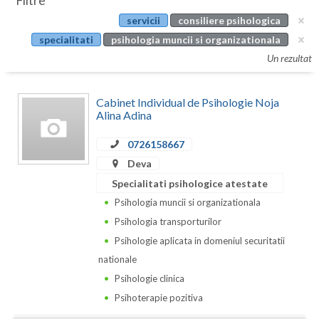
Filtre
Botosani
servicii
consiliere psihologica
Evenimente
Braila
specialitati
psihologia muncii si organizationala
Cabinet
Un rezultat
Brasov
Membri
Bucuresti
Cabinet Individual de Psihologie Noja
Alina Adina
Buzau
0726158667
Calarasi
Deva
Caras-Severin
Specialitati psihologice atestate
Psihologia muncii si organizationala
Cluj
Psihologia transporturilor
Constanta
Psihologie aplicata in domeniul securitatii
nationale
Covasna
Psihologie clinica
Dambovita
Psihoterapie pozitiva