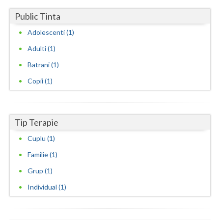
Public Tinta
Neamt
Adolescenti (1)
Olt
Adulti (1)
Prahova
Batrani (1)
Salaj
Copii (1)
Satu-Mare
Sibiu
Tip Terapie
Suceava
Cuplu (1)
Familie (1)
Teleorman
Grup (1)
Timis
Individual (1)
Tulcea
Valcea