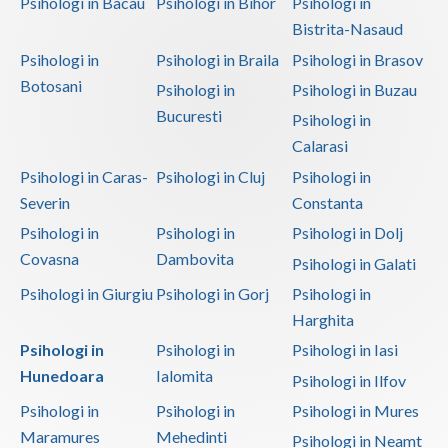
Psihologi in Bacau
Psihologi in Bihor
Psihologi in
Bistrita-Nasaud
Psihologi in
Psihologi in Braila
Psihologi in Brasov
Botosani
Psihologi in
Psihologi in Buzau
Bucuresti
Psihologi in
Calarasi
Psihologi in Caras-
Psihologi in Cluj
Psihologi in
Severin
Constanta
Psihologi in
Psihologi in
Psihologi in Dolj
Covasna
Dambovita
Psihologi in Galati
Psihologi in Giurgiu
Psihologi in Gorj
Psihologi in
Harghita
Psihologi in
Psihologi in
Psihologi in Iasi
Hunedoara
Ialomita
Psihologi in Ilfov
Psihologi in
Psihologi in
Psihologi in Mures
Maramures
Mehedinti
Psihologi in Neamt