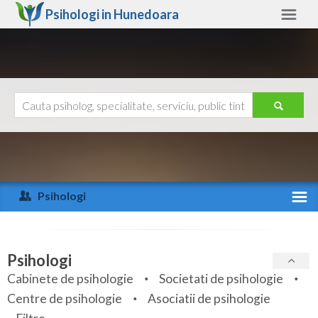
Psihologi in
Hunedoara
Hunedoara
Alte judete
Ajutor
Contact
Alba
Arad
Psihologi
Arges
Activitate recenta
Bacau
Specialitati
Psihologi
Bihor
Cabinete de psihologie
Societati de psihologie
Servicii
Centre de psihologie
Asociatii de psihologie
Bistrita-Nasaud
Articole